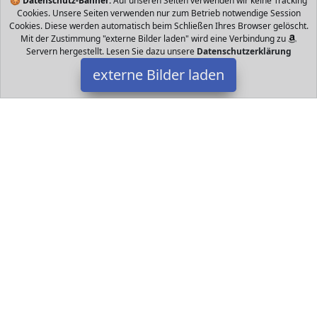
🍪
Datenschutz-Banner:
Auf unseren Seiten verwenden wir keine Tracking
Cookies. Unsere Seiten verwenden nur zum Betrieb notwendige Session
Cookies. Diese werden automatisch beim Schließen Ihres Browser gelöscht.
Mit der Zustimmung "externe Bilder laden" wird eine Verbindung zu
Servern hergestellt. Lesen Sie dazu unsere
Datenschutzerklärung
externe Bilder laden
SANTITY
Spielzeug apazierfähigen Materialien Das Design besteht aus
hochwertigem Plüsch und PP Baumwolle wodurch es perfekt ist
Größe cm und cm sind optiona SANTITY
Datakids ist Teilnehmer am Partnerprogramm der
EU S.à r.l.
Dieses Partnerprogramm wurde ins Leben gerufen, um Links auf
externe
Internetseiten platzieren zu können. Die Bertreiber von
Datakids verdienen mit Kostenerstattungen durch
mit. Der
Inhalt der Produktseiten auf Datakids kommt von
Service LLC.
Der Inhalt wird wie übertragen und ohne Veränderung
wiedergegeben. Der Inhalt kann sich jederzeit ändern.