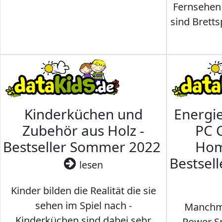
Fernsehen
sind Brettsp
Kinderküchen und
Energi
Zubehör aus Holz -
PC 
Bestseller Sommer 2022
Hom
Bestsel
lesen
Kinder bilden die Realität die sie
sehen im Spiel nach -
Manchma
Kinderküchen sind dabei sehr
Power Sp