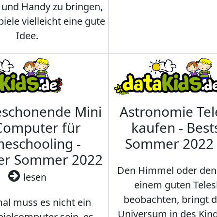
 und Handy zu bringen,
iele vielleicht eine gute
Idee.
eschonende Mini
Astronomie Te
Computer für
kaufen - Best
eschooling -
Sommer 2022
ler Sommer 2022
Den Himmel oder den
lesen
einem guten Teles
beobachten, bringt 
l muss es nicht ein
Universum in des Ki
ielcomputer sein, es