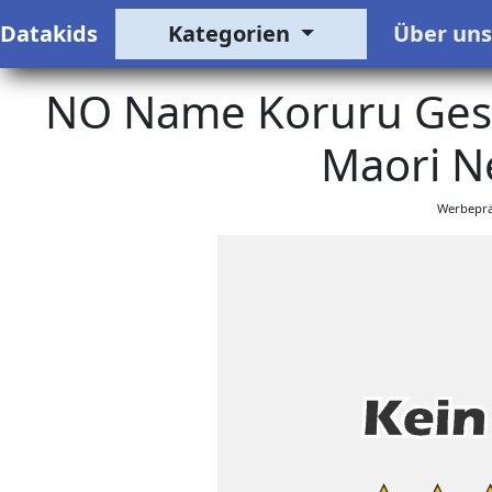
Datakids
Kategorien
Über un
NO Name Koruru Gesch
Maori N
Werbeprä