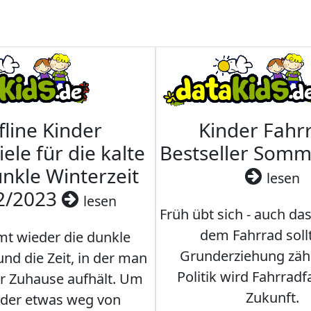
fline Kinder
Kinder Fahrr
iele für die kalte
Bestseller Som
nkle Winterzeit
lesen
2/2023
lesen
Früh übt sich - auch da
dem Fahrrad soll
t wieder die dunkle
Grunderziehung zähl
und die Zeit, in der man
Politik wird Fahrradf
er Zuhause aufhält. Um
Zukunft.
nder etwas weg von