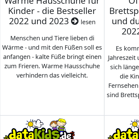
Warme Hausschuhe für
Of
Kinder - die Bestseller
Brettsp
2022 und 2023
und du
lesen
202
Menschen und Tiere lieben di
Wärme - und mit den Füßen soll es
Es komm
anfangen - kalte Füße bringt einen
Jahreszeit 
zum Frieren. Warme Hausschuhe
sich läng
verhindern das vielleicht.
die Ki
Fernsehen
sind Brettsp