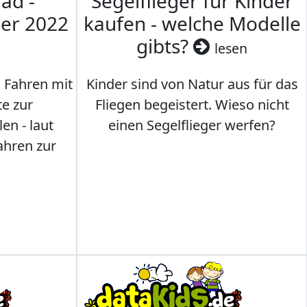
ad -
Segelflieger für Kinder
mer 2022
kaufen - welche Modelle
gibts?
lesen
s Fahren mit
Kinder sind von Natur aus für das
te zur
Fliegen begeistert. Wieso nicht
en - laut
einen Segelflieger werfen?
ahren zur