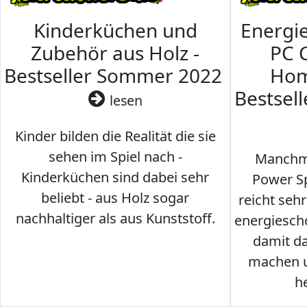
Kinderküchen und
Energi
Zubehör aus Holz -
PC 
Bestseller Sommer 2022
Hom
Bestsel
lesen
Kinder bilden die Realität die sie
sehen im Spiel nach -
Manchma
Kinderküchen sind dabei sehr
Power Sp
beliebt - aus Holz sogar
reicht seh
nachhaltiger als aus Kunststoff.
energiesch
damit d
machen u
h