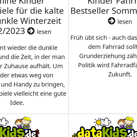
fline Kinder
Kinder Fahrr
iele für die kalte
Bestseller Som
nkle Winterzeit
lesen
2/2023
lesen
Früh übt sich - auch da
dem Fahrrad soll
t wieder die dunkle
Grunderziehung zähl
und die Zeit, in der man
Politik wird Fahrradf
er Zuhause aufhält. Um
Zukunft.
nder etwas weg von
 und Handy zu bringen,
iele vielleicht eine gute
Idee.