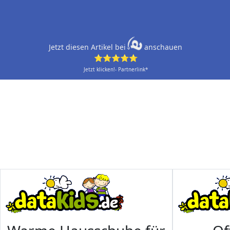
Jetzt diesen Artikel bei
anschauen
⭐⭐⭐⭐⭐
Jetzt klicken!- Partnerlink*