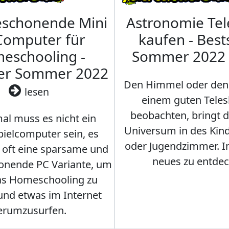
eschonende Mini
Astronomie Te
Computer für
kaufen - Best
eschooling -
Sommer 2022
ler Sommer 2022
Den Himmel oder den
lesen
einem guten Teles
beobachten, bringt 
l muss es nicht ein
Universum in des Ki
ielcomputer sein, es
oder Jugendzimmer. 
r oft eine sparsame und
neues zu entdec
onende PC Variante, um
as Homeschooling zu
nd etwas im Internet
erumzusurfen.