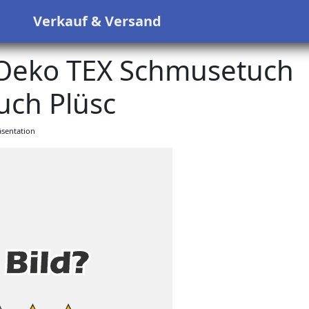
s
Verkauf & Versand
 Oeko TEX Schmusetuch
uch Plüsc
sentation