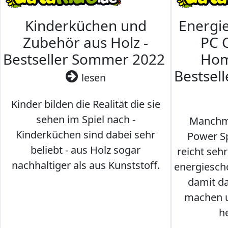
Kinderküchen und
Energi
Zubehör aus Holz -
PC 
Bestseller Sommer 2022
Hom
Bestsel
lesen
Kinder bilden die Realität die sie
sehen im Spiel nach -
Manchma
Kinderküchen sind dabei sehr
Power Sp
beliebt - aus Holz sogar
reicht seh
nachhaltiger als aus Kunststoff.
energiesch
damit d
machen u
h