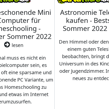
eschonende Mini
Astronomie Te
Computer für
kaufen - Best
eschooling -
Sommer 2022
ler Sommer 2022
Den Himmel oder den
lesen
einem guten Teles
beobachten, bringt 
l muss es nicht ein
Universum in des Ki
ielcomputer sein, es
oder Jugendzimmer. 
r oft eine sparsame und
neues zu entdec
onende PC Variante, um
as Homeschooling zu
nd etwas im Internet
erumzusurfen.