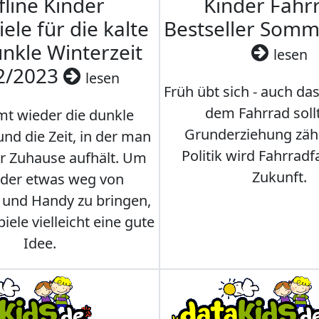
fline Kinder
Kinder Fahrr
iele für die kalte
Bestseller Som
nkle Winterzeit
lesen
2/2023
lesen
Früh übt sich - auch da
dem Fahrrad soll
t wieder die dunkle
Grunderziehung zähl
und die Zeit, in der man
Politik wird Fahrradf
er Zuhause aufhält. Um
Zukunft.
nder etwas weg von
 und Handy zu bringen,
iele vielleicht eine gute
Idee.