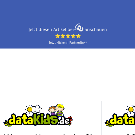
Jetzt diesen Artikel bei
anschauen
⭐⭐⭐⭐⭐
Jetzt klicken!- Partnerlink*