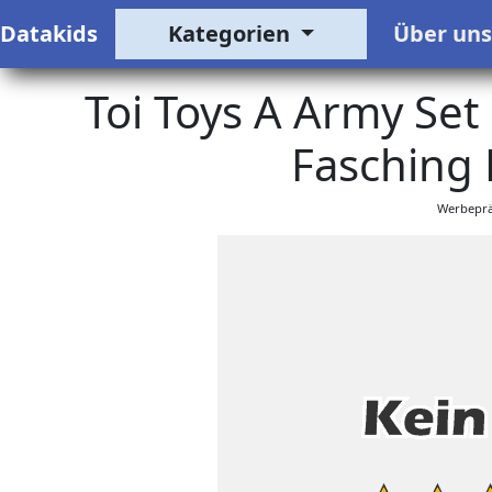
Datakids
Kategorien
Über un
Toi Toys A Army Set 
Fasching 
Werbeprä