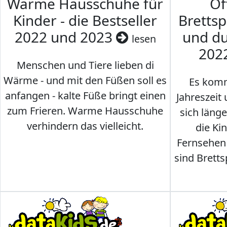
Warme Hausschuhe für
Of
Kinder - die Bestseller
Brettsp
2022 und 2023
und du
lesen
202
Menschen und Tiere lieben di
Wärme - und mit den Füßen soll es
Es komm
anfangen - kalte Füße bringt einen
Jahreszeit 
zum Frieren. Warme Hausschuhe
sich läng
verhindern das vielleicht.
die Ki
Fernsehen
sind Brettsp