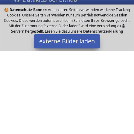
🍪
Datenschutz-Banner:
Auf unseren Seiten verwenden wir keine Tracking
Cookies. Unsere Seiten verwenden nur zum Betrieb notwendige Session
Cookies. Diese werden automatisch beim Schließen Ihres Browser gelöscht.
Mit der Zustimmung "externe Bilder laden" wird eine Verbindung zu
Servern hergestellt. Lesen Sie dazu unsere
Datenschutzerklärung
externe Bilder laden
Robotime
Kommt mit Schneidtechnologie ohne Grate glatte Holzplatten
Sicheres Material und strengste Qualitätskontrolle Sie werden
gute Bauerfahrung haben Robotime
Datakids ist Teilnehmer am Partnerprogramm der
EU S.à r.l.
Dieses Partnerprogramm wurde ins Leben gerufen, um Links auf
externe
Internetseiten platzieren zu können. Die Bertreiber von
Datakids verdienen mit Kostenerstattungen durch
mit. Der
Inhalt der Produktseiten auf Datakids kommt von
Service LLC.