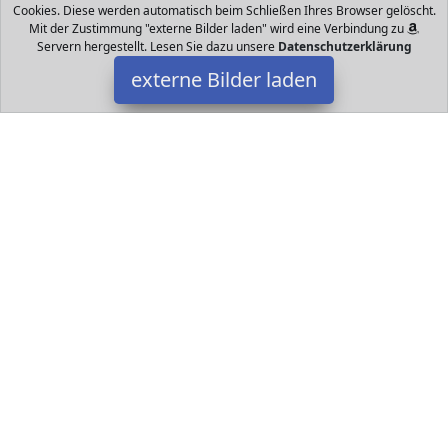
Cookies. Diese werden automatisch beim Schließen Ihres Browser gelöscht.
Mit der Zustimmung "externe Bilder laden" wird eine Verbindung zu
Servern hergestellt. Lesen Sie dazu unsere
Datenschutzerklärung
externe Bilder laden
Blulu
Spielzeug Mini Plastik babys sind so gestaltet dass sie ihre Arme
öffnen so aussehen als wollten sie andere umarmen süß und
interessant verschiedene Fri Blulu
Datakids ist Teilnehmer am Partnerprogramm der
EU S.à r.l.
Dieses Partnerprogramm wurde ins Leben gerufen, um Links auf
externe
Internetseiten platzieren zu können. Die Bertreiber von
Datakids verdienen mit Kostenerstattungen durch
mit. Der
Inhalt der Produktseiten auf Datakids kommt von
Service LLC.
Der Inhalt wird wie übertragen und ohne Veränderung
wiedergegeben. Der Inhalt kann sich jederzeit ändern.