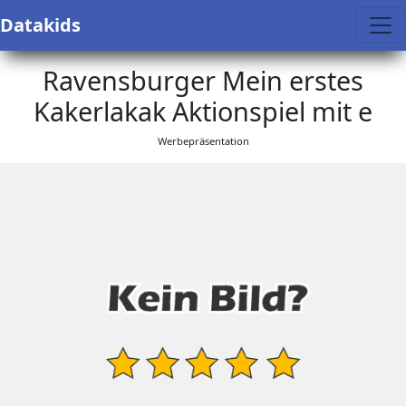
Datakids
Ravensburger Mein erstes
Kakerlakak Aktionspiel mit e
Werbepräsentation