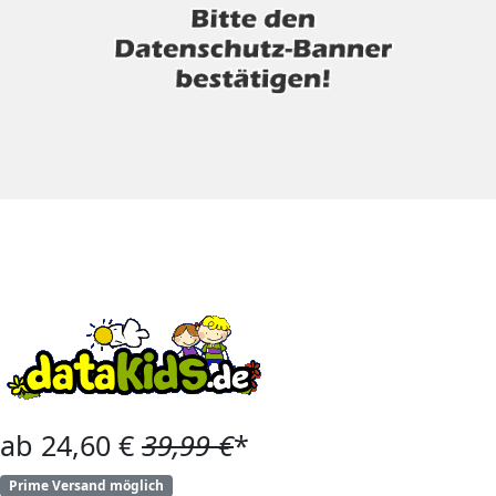
ab 24,60 €
39,99 €
*
Prime Versand möglich