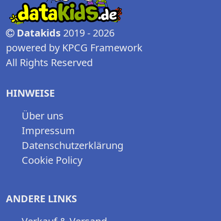
Datakids
2019 - 2026
powered by KPCG Framework
All Rights Reserved
HINWEISE
Über uns
Impressum
Datenschutzerklärung
Cookie Policy
ANDERE LINKS