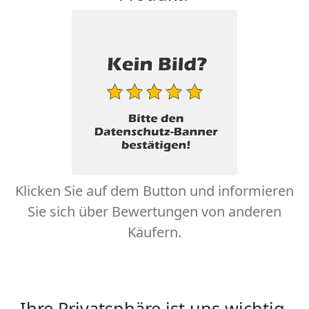
Klicken Sie auf dem Button und informieren
Sie sich über Bewertungen von anderen
Käufern.
Ihre Privatsphäre ist uns wichtig.