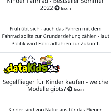
Kinder Fahrrad - Bestseller Sommer
2022
lesen
Früh übt sich - auch das Fahren mit dem
Fahrrad sollte zur Grunderziehung zählen - laut
Politik wird Fahrradfahren zur Zukunft.
Segelflieger für Kinder kaufen - welche
Modelle gibts?
lesen
Kinder sind von Natur aus für das Fliegen