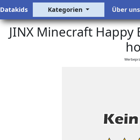
Datakids
Kategorien
Über un
JINX Minecraft Happy 
ho
Werbeprä