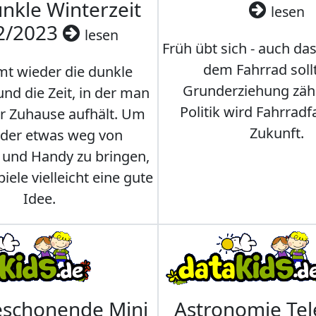
nkle Winterzeit
lesen
2/2023
lesen
Früh übt sich - auch da
dem Fahrrad soll
t wieder die dunkle
Grunderziehung zähl
und die Zeit, in der man
Politik wird Fahrradf
er Zuhause aufhält. Um
Zukunft.
nder etwas weg von
 und Handy zu bringen,
iele vielleicht eine gute
Idee.
eschonende Mini
Astronomie Te