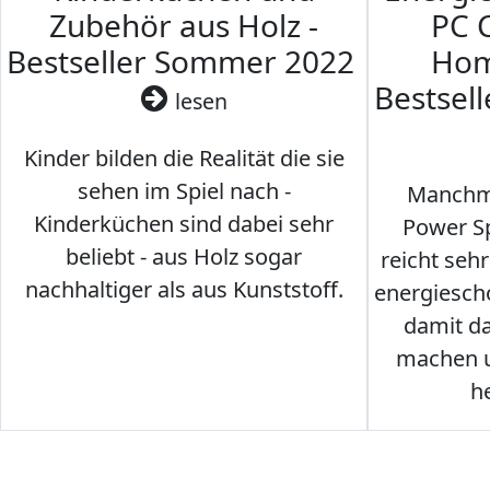
Zubehör aus Holz -
PC 
Bestseller Sommer 2022
Hom
Bestsel
lesen
Kinder bilden die Realität die sie
sehen im Spiel nach -
Manchma
Kinderküchen sind dabei sehr
Power Sp
beliebt - aus Holz sogar
reicht seh
nachhaltiger als aus Kunststoff.
energiesch
damit d
machen u
h