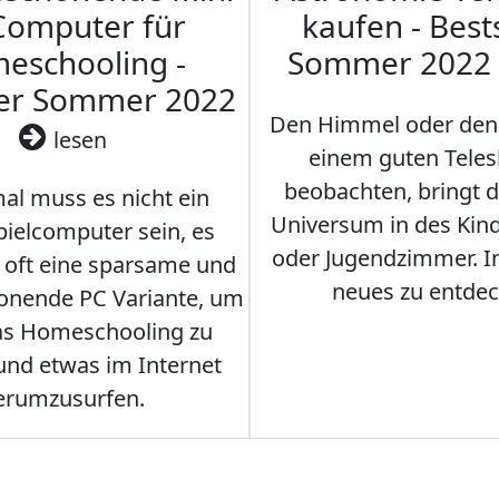
Computer für
kaufen - Best
eschooling -
Sommer 2022
ler Sommer 2022
Den Himmel oder den
lesen
einem guten Teles
beobachten, bringt 
l muss es nicht ein
Universum in des Ki
ielcomputer sein, es
oder Jugendzimmer. 
r oft eine sparsame und
neues zu entdec
onende PC Variante, um
as Homeschooling zu
nd etwas im Internet
erumzusurfen.