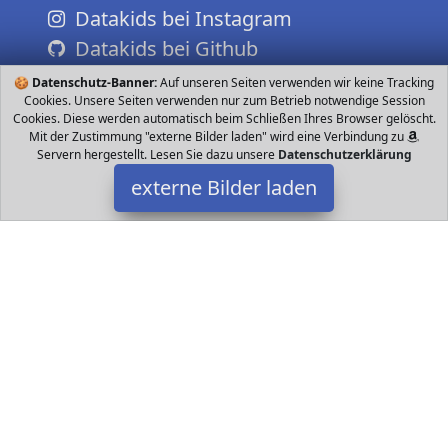
Datakids bei Instagram
Datakids bei Github
🍪
Datenschutz-Banner:
Auf unseren Seiten verwenden wir keine Tracking
Cookies. Unsere Seiten verwenden nur zum Betrieb notwendige Session
Cookies. Diese werden automatisch beim Schließen Ihres Browser gelöscht.
Mit der Zustimmung "externe Bilder laden" wird eine Verbindung zu
Servern hergestellt. Lesen Sie dazu unsere
Datenschutzerklärung
externe Bilder laden
YOLEO
Zeltgröße Die Kinderzelte bestehen aus Baumwolle und Leinen
ungiftig und umweltfreundlich Die Tipi Stöcke sind aus Tung Holz
gefertigt fei YOLEO
Datakids ist Teilnehmer am Partnerprogramm der
EU S.à r.l.
Dieses Partnerprogramm wurde ins Leben gerufen, um Links auf
externe
Internetseiten platzieren zu können. Die Bertreiber von