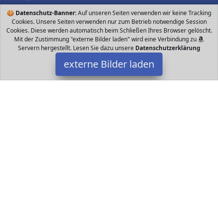
🍪
Datenschutz-Banner:
Auf unseren Seiten verwenden wir keine Tracking
Cookies. Unsere Seiten verwenden nur zum Betrieb notwendige Session
Cookies. Diese werden automatisch beim Schließen Ihres Browser gelöscht.
Mit der Zustimmung "externe Bilder laden" wird eine Verbindung zu
Servern hergestellt. Lesen Sie dazu unsere
Datenschutzerklärung
externe Bilder laden
DYON
Elektronik eher mit cm Zoll Bildschirmdiagonale Auflösung HD
Ready x Pixel Empfang DVB T Terrestrisch DVB C Kabel DVB S
Satellit DYON
Datakids ist Teilnehmer am Partnerprogramm der
EU S.à r.l.
Dieses Partnerprogramm wurde ins Leben gerufen, um Links auf
externe
Internetseiten platzieren zu können. Die Bertreiber von
Datakids verdienen mit Kostenerstattungen durch
mit. Der
Inhalt der Produktseiten auf Datakids kommt von
Service LLC.