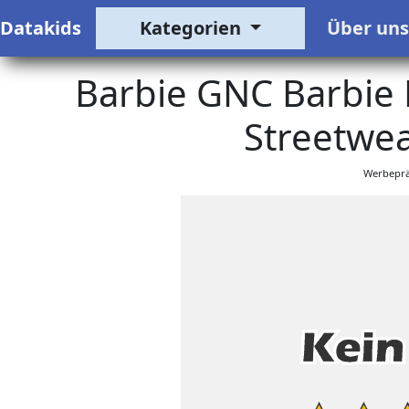
Datakids
Kategorien
Über un
Barbie GNC Barbie 
Streetwe
Werbeprä