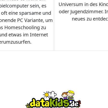
Universum in des Ki
ielcomputer sein, es
oder Jugendzimmer. 
r oft eine sparsame und
neues zu entdec
onende PC Variante, um
as Homeschooling zu
nd etwas im Internet
erumzusurfen.