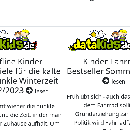
fline Kinder
Kinder Fahrr
iele für die kalte
Bestseller Som
nkle Winterzeit
lesen
2/2023
lesen
Früh übt sich - auch da
dem Fahrrad soll
t wieder die dunkle
Grunderziehung zähl
und die Zeit, in der man
Politik wird Fahrradf
er Zuhause aufhält. Um