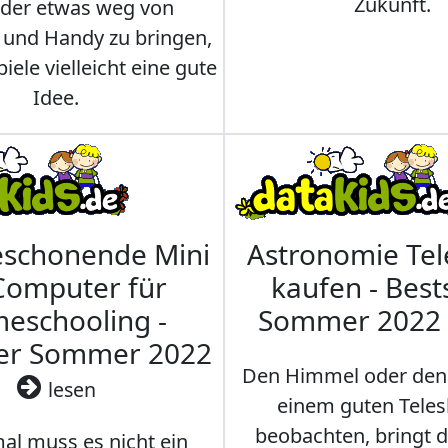
Zukunft.
nder etwas weg von
 und Handy zu bringen,
iele vielleicht eine gute
Idee.
eschonende Mini
Astronomie Te
Computer für
kaufen - Best
eschooling -
Sommer 2022
ler Sommer 2022
Den Himmel oder den
lesen
einem guten Teles
beobachten, bringt 
l muss es nicht ein