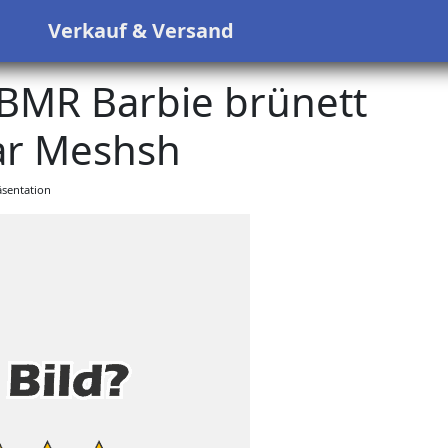
s
Verkauf & Versand
BMR Barbie brünett
ar Meshsh
sentation