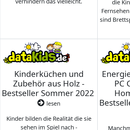
verhindern das vielleicht.
die Ki
Fernsehen
sind Brettsp
Kinderküchen und
Energi
Zubehör aus Holz -
PC 
Bestseller Sommer 2022
Hom
Bestsel
lesen
Kinder bilden die Realität die sie
sehen im Spiel nach -
Manchma