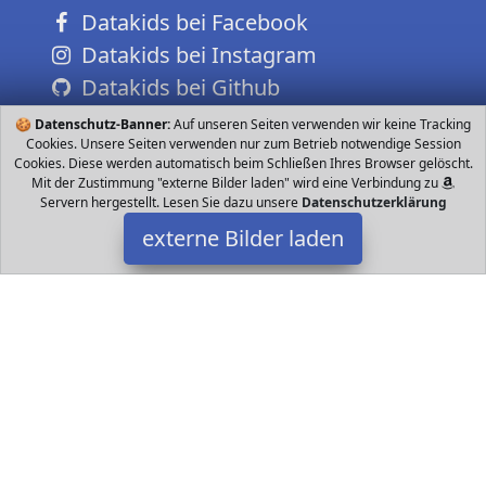
Datakids bei Facebook
Datakids bei Instagram
Datakids bei Github
🍪
Datenschutz-Banner:
Auf unseren Seiten verwenden wir keine Tracking
Cookies. Unsere Seiten verwenden nur zum Betrieb notwendige Session
Cookies. Diese werden automatisch beim Schließen Ihres Browser gelöscht.
Mit der Zustimmung "externe Bilder laden" wird eine Verbindung zu
Servern hergestellt. Lesen Sie dazu unsere
Datenschutzerklärung
externe Bilder laden
LEGO
Spielzeug LEGO Creator Expert Bausets für Teenager und
Erwachsene sind anspruchsvolle Bauprojekte die auf Originalen
basieren für die sich Menschen leiden LEGO
Datakids ist Teilnehmer am Partnerprogramm der
EU S.à r.l.