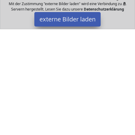
Mit der Zustimmung "externe Bilder laden" wird eine Verbindung zu
Servern hergestellt. Lesen Sie dazu unsere
Datenschutzerklärung
externe Bilder laden
Glzcyoo
Haushaltswaren infachen Bruch auseinander Schloss und
Dekoration Indianerzelt ist unser Zelt wesentlich robustere und
wie ein echter house Children spielen in frei Glzcyoo
Datakids ist Teilnehmer am Partnerprogramm der
EU S.à r.l.
Dieses Partnerprogramm wurde ins Leben gerufen, um Links auf
externe
Internetseiten platzieren zu können. Die Bertreiber von
Datakids verdienen mit Kostenerstattungen durch
mit. Der
Inhalt der Produktseiten auf Datakids kommt von
Service LLC.
Der Inhalt wird wie übertragen und ohne Veränderung
wiedergegeben. Der Inhalt kann sich jederzeit ändern.