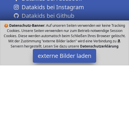
Datakids bei Instagram
Datakids bei Github
🍪
Datenschutz-Banner:
Auf unseren Seiten verwenden wir keine Tracking
Cookies. Unsere Seiten verwenden nur zum Betrieb notwendige Session
Cookies. Diese werden automatisch beim Schließen Ihres Browser gelöscht.
Mit der Zustimmung "externe Bilder laden" wird eine Verbindung zu
Servern hergestellt. Lesen Sie dazu unsere
Datenschutzerklärung
externe Bilder laden
alles-meine.de GmbH
Spielzeug D Effekt Polizeifahrzeug Geräusch LED Licht Effekt der
Helikopter leuchtet blinkt stabile hochwertige Schultüte cm alles-
meine.de GmbH
Datakids ist Teilnehmer am Partnerprogramm der
EU S.à r.l.
Dieses Partnerprogramm wurde ins Leben gerufen, um Links auf
externe
Internetseiten platzieren zu können. Die Bertreiber von