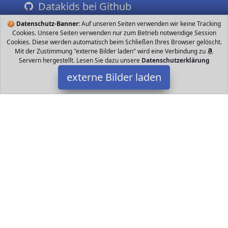
Datakids bei Github
🍪
Datenschutz-Banner:
Auf unseren Seiten verwenden wir keine Tracking
Cookies. Unsere Seiten verwenden nur zum Betrieb notwendige Session
Cookies. Diese werden automatisch beim Schließen Ihres Browser gelöscht.
Mit der Zustimmung "externe Bilder laden" wird eine Verbindung zu
Servern hergestellt. Lesen Sie dazu unsere
Datenschutzerklärung
externe Bilder laden
LZDseller01
Haushaltswaren ben mit DIY Krawatten entsteht ein lebendiges
Design für Hemden und Stoffe Sie müssen nicht in Soda
einweichen sondern nur Wasser hinzufügen die LZDseller01
Datakids ist Teilnehmer am Partnerprogramm der
EU S.à r.l.
Dieses Partnerprogramm wurde ins Leben gerufen, um Links auf
externe
Internetseiten platzieren zu können. Die Bertreiber von
Datakids verdienen mit Kostenerstattungen durch
mit. Der
Inhalt der Produktseiten auf Datakids kommt von
Service LLC.