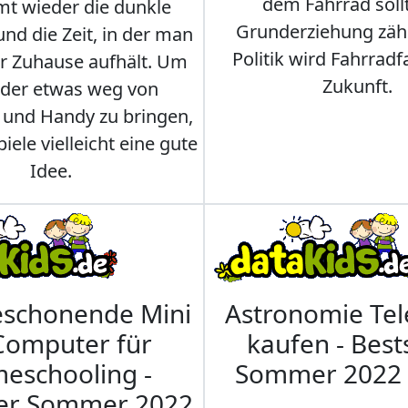
dem Fahrrad soll
t wieder die dunkle
Grunderziehung zähl
und die Zeit, in der man
Politik wird Fahrradf
er Zuhause aufhält. Um
Zukunft.
nder etwas weg von
 und Handy zu bringen,
iele vielleicht eine gute
Idee.
eschonende Mini
Astronomie Te
Computer für
kaufen - Best
eschooling -
Sommer 2022
ler Sommer 2022