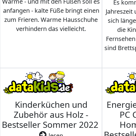
Wärme - und mit den Füßen soll es
Es komm
anfangen - kalte Füße bringt einen
Jahreszeit 
zum Frieren. Warme Hausschuhe
sich läng
verhindern das vielleicht.
die Ki
Fernsehen
sind Brettsp
Kinderküchen und
Energi
Zubehör aus Holz -
PC 
Bestseller Sommer 2022
Hom
Bestsel
lesen