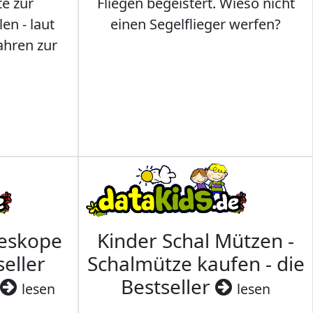
te zur
Fliegen begeistert. Wieso nicht
en - laut
einen Segelflieger werfen?
ahren zur
leskope
Kinder Schal Mützen -
seller
Schalmütze kaufen - die
Bestseller
lesen
lesen