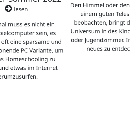
Den Himmel oder den
lesen
einem guten Teles
beobachten, bringt 
l muss es nicht ein
Universum in des Ki
ielcomputer sein, es
oder Jugendzimmer. 
r oft eine sparsame und
neues zu entdec
onende PC Variante, um
as Homeschooling zu
nd etwas im Internet
erumzusurfen.