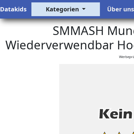
Datakids
Kategorien
Über un
SMMASH Mund
Wiederverwendbar Hoc
Werbeprä