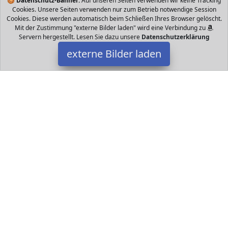
🍪
Datenschutz-Banner:
Auf unseren Seiten verwenden wir keine Tracking
Cookies. Unsere Seiten verwenden nur zum Betrieb notwendige Session
Cookies. Diese werden automatisch beim Schließen Ihres Browser gelöscht.
Mit der Zustimmung "externe Bilder laden" wird eine Verbindung zu
Servern hergestellt. Lesen Sie dazu unsere
Datenschutzerklärung
externe Bilder laden
Perixx
Personal Computers hlanke und leichte Tastatur welche
platzsparend ist x x cm FLACHES TASTENDESIGN Die
Membrantasten haben ein flaches Profil mit kurze Perixx
Datakids ist Teilnehmer am Partnerprogramm der
EU S.à r.l.
Dieses Partnerprogramm wurde ins Leben gerufen, um Links auf
externe
Internetseiten platzieren zu können. Die Bertreiber von
Datakids verdienen mit Kostenerstattungen durch
mit. Der
Inhalt der Produktseiten auf Datakids kommt von
Service LLC.
Der Inhalt wird wie übertragen und ohne Veränderung
wiedergegeben. Der Inhalt kann sich jederzeit ändern.