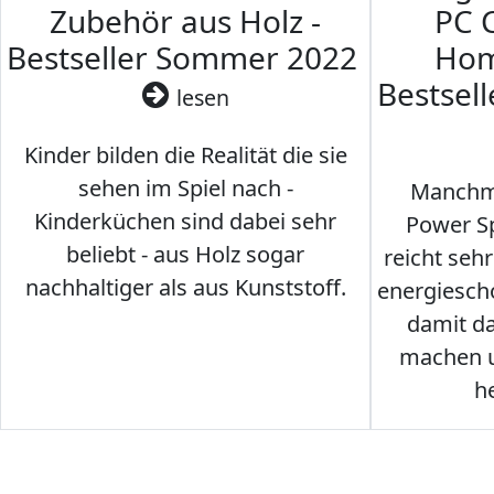
Zubehör aus Holz -
PC 
Bestseller Sommer 2022
Hom
Bestsel
lesen
Kinder bilden die Realität die sie
sehen im Spiel nach -
Manchma
Kinderküchen sind dabei sehr
Power Sp
beliebt - aus Holz sogar
reicht seh
nachhaltiger als aus Kunststoff.
energiesch
damit d
machen u
h