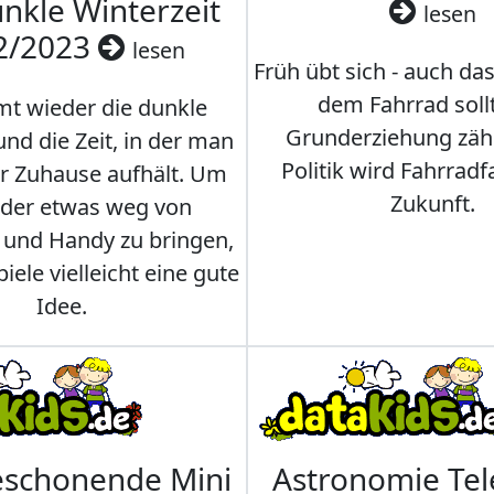
nkle Winterzeit
lesen
2/2023
lesen
Früh übt sich - auch da
dem Fahrrad soll
t wieder die dunkle
Grunderziehung zähl
und die Zeit, in der man
Politik wird Fahrradf
er Zuhause aufhält. Um
Zukunft.
nder etwas weg von
 und Handy zu bringen,
iele vielleicht eine gute
Idee.
eschonende Mini
Astronomie Te