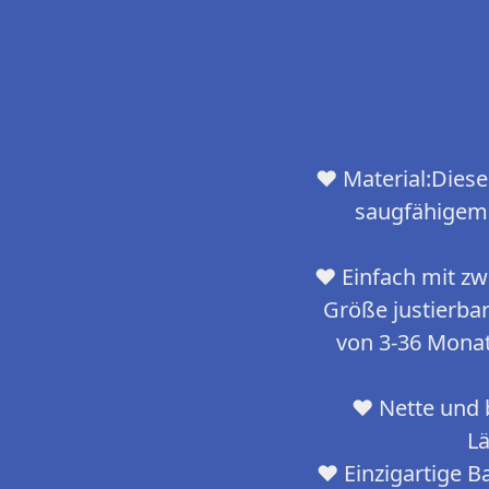
❤ Material:Dies
saugfähigem P
❤ Einfach mit zw
Größe justierba
von 3-36 Monate
❤ Nette und 
Lä
❤ Einzigartige 