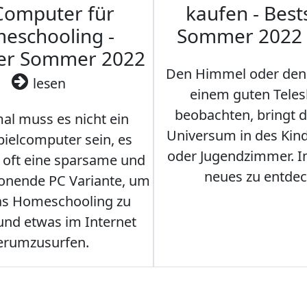
Computer für
kaufen - Best
eschooling -
Sommer 2022
ler Sommer 2022
Den Himmel oder den
lesen
einem guten Teles
beobachten, bringt 
l muss es nicht ein
Universum in des Ki
ielcomputer sein, es
oder Jugendzimmer. 
r oft eine sparsame und
neues zu entdec
onende PC Variante, um
as Homeschooling zu
nd etwas im Internet
erumzusurfen.