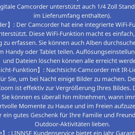
gitale Camcorder unterstützt auch 1/4 Zoll Standa
im Lieferumfang enthalten).
r】: Der Camcorder hat eine integrierte WiFi-Fu
terstützt. Diese WiFi-Funktion macht es einfach,
 zu erfassen. Sie können auch Alben durchsuch
 Handy oder Tablet teilen. Auflösungseinstellu
und Dateien löschen können alle erreicht werd
icht-Funktion】: Nachtsicht-Camcorder mit IR-Lic
 für Sie, um bei Nacht einige Bilder zu machen. 
Zoom ist effektiv zur Vergrößerung Ihres Bildes.
t. Sie können es überall hin mitnehmen, wann im
ertvolle Momente zu Hause und im Freien aufzuze
 ein gutes Geschenk für Ihre Familie und Freund
Outdoor-Aktivitäten lieben.
e】: LINNSE Kundenservice bietet ein Jahr Garan