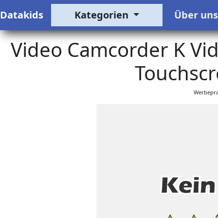
Datakids
Kategorien
Über un
Video Camcorder K Vid
Touchscr
Werbeprä