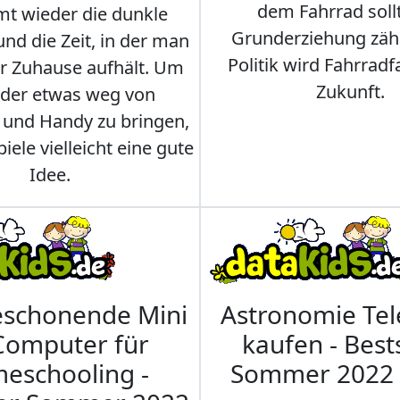
dem Fahrrad soll
t wieder die dunkle
Grunderziehung zähl
und die Zeit, in der man
Politik wird Fahrradf
er Zuhause aufhält. Um
Zukunft.
nder etwas weg von
 und Handy zu bringen,
iele vielleicht eine gute
Idee.
eschonende Mini
Astronomie Te
Computer für
kaufen - Best
eschooling -
Sommer 2022