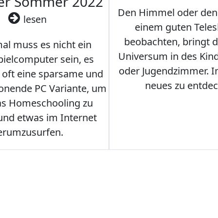
ler Sommer 2022
Den Himmel oder den
lesen
einem guten Teles
beobachten, bringt 
l muss es nicht ein
Universum in des Ki
ielcomputer sein, es
oder Jugendzimmer. 
r oft eine sparsame und
neues zu entdec
onende PC Variante, um
as Homeschooling zu
nd etwas im Internet
erumzusurfen.