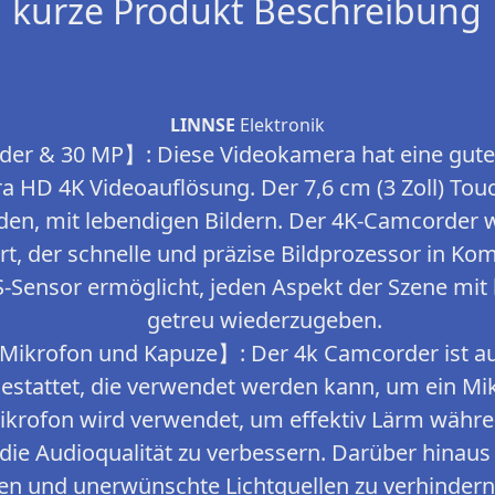
kurze Produkt Beschreibung
LINNSE
Elektronik
r & 30 MP】: Diese Videokamera hat eine gute 
a HD 4K Videoauflösung. Der 7,6 cm (3 Zoll) To
den, mit lebendigen Bildern. Der 4K-Camcorder
ert, der schnelle und präzise Bildprozessor in K
S-Sensor ermöglicht, jeden Aspekt der Szene mi
getreu wiederzugeben.
ikrofon und Kapuze】: Der 4k Camcorder ist au
gestattet, die verwendet werden kann, um ein Mi
 Mikrofon wird verwendet, um effektiv Lärm wäh
die Audioqualität zu verbessern. Darüber hinaus 
zen und unerwünschte Lichtquellen zu verhinder