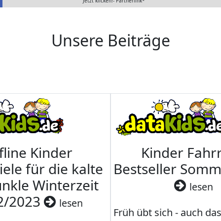
Jetzt klicken!- Partnerlink*
Unsere Beiträge
fline Kinder
Kinder Fahrr
iele für die kalte
Bestseller Som
nkle Winterzeit
lesen
2/2023
lesen
Früh übt sich - auch da