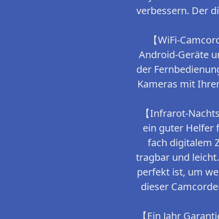
verbessern. Der di
【WiFi-Camcorde
Android-Geräte un
der Fernbedienung
Kameras mit Ihrem
【Infrarot-Nachts
ein guter Helfer
fach digitalem 
tragbar und leich
perfekt ist, um w
dieser Camcorder
【Ein Jahr Garanti