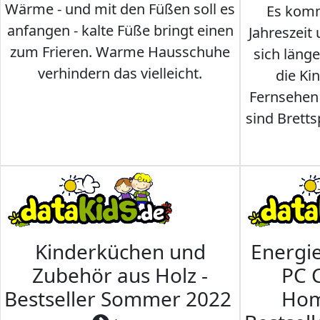
Wärme - und mit den Füßen soll es
Es komm
anfangen - kalte Füße bringt einen
Jahreszeit 
zum Frieren. Warme Hausschuhe
sich läng
verhindern das vielleicht.
die Ki
Fernsehen
sind Brettsp
Kinderküchen und
Energi
Zubehör aus Holz -
PC 
Bestseller Sommer 2022
Hom