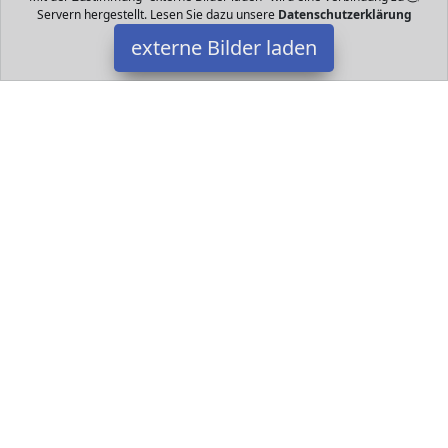
Servern hergestellt. Lesen Sie dazu unsere
Datenschutzerklärung
externe Bilder laden
Loveplants
nzuchtset enthält Sorten Bio Samen für die Aufzucht und den
Anbau von leckerem Bio Gemüse Alle Mini Gemüse Sorten sind
ideal für die Haltung Loveplants
Datakids ist Teilnehmer am Partnerprogramm der
EU S.à r.l.
Dieses Partnerprogramm wurde ins Leben gerufen, um Links auf
externe
Internetseiten platzieren zu können. Die Bertreiber von
Datakids verdienen mit Kostenerstattungen durch
mit. Der
Inhalt der Produktseiten auf Datakids kommt von
Service LLC.
Der Inhalt wird wie übertragen und ohne Veränderung
wiedergegeben. Der Inhalt kann sich jederzeit ändern.