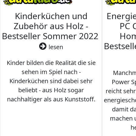
Kinderküchen und
Energi
Zubehör aus Holz -
PC 
Bestseller Sommer 2022
Hom
Bestsel
lesen
Kinder bilden die Realität die sie
sehen im Spiel nach -
Manchma
Kinderküchen sind dabei sehr
Power Sp
beliebt - aus Holz sogar
reicht seh
nachhaltiger als aus Kunststoff.
energiesch
damit d
machen u
h