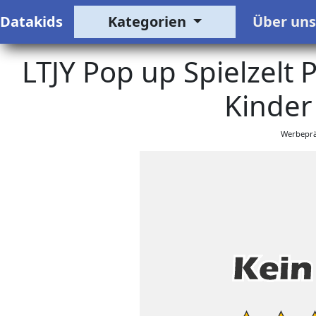
Datakids
Kategorien
Über un
LTJY Pop up Spielzelt P
Kinder
Werbeprä