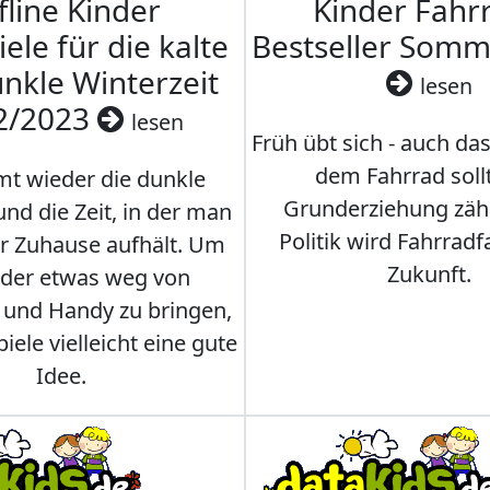
fline Kinder
Kinder Fahrr
iele für die kalte
Bestseller Som
nkle Winterzeit
lesen
2/2023
lesen
Früh übt sich - auch da
dem Fahrrad soll
t wieder die dunkle
Grunderziehung zähl
und die Zeit, in der man
Politik wird Fahrradf
er Zuhause aufhält. Um
Zukunft.
nder etwas weg von
 und Handy zu bringen,
iele vielleicht eine gute
Idee.