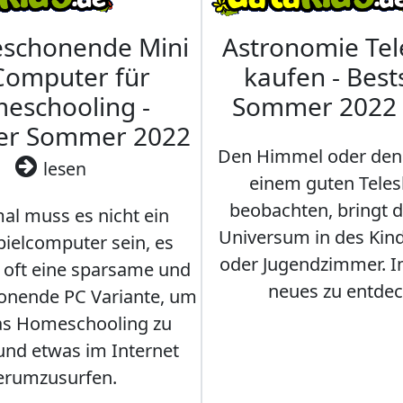
eschonende Mini
Astronomie Te
Computer für
kaufen - Best
eschooling -
Sommer 2022
ler Sommer 2022
Den Himmel oder den
lesen
einem guten Teles
beobachten, bringt 
l muss es nicht ein
Universum in des Ki
ielcomputer sein, es
oder Jugendzimmer. 
r oft eine sparsame und
neues zu entdec
onende PC Variante, um
as Homeschooling zu
nd etwas im Internet
erumzusurfen.