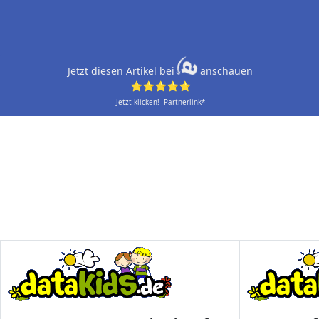
Jetzt diesen Artikel bei
anschauen
⭐⭐⭐⭐⭐
Jetzt klicken!- Partnerlink*