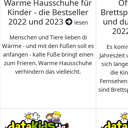
Warme Hausschuhe für
Of
Kinder - die Bestseller
Brettsp
2022 und 2023
und du
lesen
202
Menschen und Tiere lieben di
Wärme - und mit den Füßen soll es
Es komm
anfangen - kalte Füße bringt einen
Jahreszeit 
zum Frieren. Warme Hausschuhe
sich läng
verhindern das vielleicht.
die Ki
Fernsehen
sind Brettsp