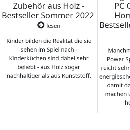
Zubehör aus Holz -
PC 
Bestseller Sommer 2022
Hom
Bestsel
lesen
Kinder bilden die Realität die sie
sehen im Spiel nach -
Manchma
Kinderküchen sind dabei sehr
Power Sp
beliebt - aus Holz sogar
reicht seh
nachhaltiger als aus Kunststoff.
energiesch
damit d
machen u
h