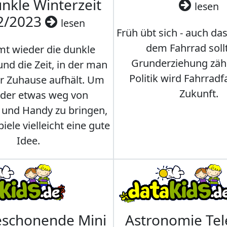
nkle Winterzeit
lesen
2/2023
lesen
Früh übt sich - auch da
dem Fahrrad soll
t wieder die dunkle
Grunderziehung zähl
und die Zeit, in der man
Politik wird Fahrradf
er Zuhause aufhält. Um
Zukunft.
nder etwas weg von
 und Handy zu bringen,
iele vielleicht eine gute
Idee.
eschonende Mini
Astronomie Te