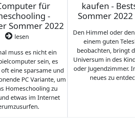
Computer für
kaufen - Best
eschooling -
Sommer 2022
ler Sommer 2022
Den Himmel oder den
lesen
einem guten Teles
beobachten, bringt 
l muss es nicht ein
Universum in des Ki
ielcomputer sein, es
oder Jugendzimmer. 
r oft eine sparsame und
neues zu entdec
onende PC Variante, um
as Homeschooling zu
nd etwas im Internet
erumzusurfen.