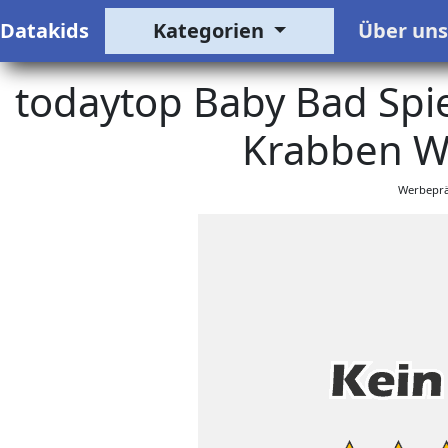
Datakids
Kategorien
Über un
todaytop Baby Bad Spie
Krabben Wa
Werbeprä