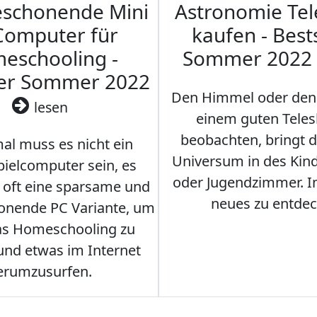
eschonende Mini
Astronomie Te
Computer für
kaufen - Best
eschooling -
Sommer 2022
ler Sommer 2022
Den Himmel oder den
lesen
einem guten Teles
beobachten, bringt 
l muss es nicht ein
Universum in des Ki
ielcomputer sein, es
oder Jugendzimmer. 
r oft eine sparsame und
neues zu entdec
onende PC Variante, um
as Homeschooling zu
nd etwas im Internet
erumzusurfen.