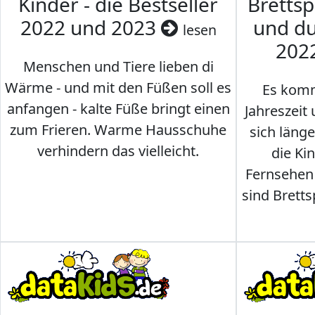
Kinder - die Bestseller
Brettsp
2022 und 2023
und du
lesen
202
Menschen und Tiere lieben di
Wärme - und mit den Füßen soll es
Es komm
anfangen - kalte Füße bringt einen
Jahreszeit 
zum Frieren. Warme Hausschuhe
sich läng
verhindern das vielleicht.
die Ki
Fernsehen
sind Brettsp