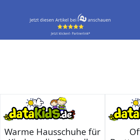
Jetzt diesen Artikel bei
anschauen
⭐⭐⭐⭐⭐
Jetzt klicken!- Partnerlink*
Warme Hausschuhe für
Of