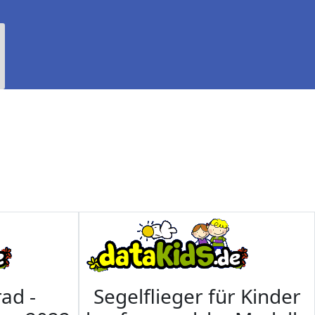
ad -
Segelflieger für Kinder