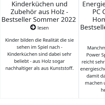
Kinderküchen und
Energi
Zubehör aus Holz -
PC 
Bestseller Sommer 2022
Hom
Bestsel
lesen
Kinder bilden die Realität die sie
sehen im Spiel nach -
Manchma
Kinderküchen sind dabei sehr
Power Sp
beliebt - aus Holz sogar
reicht seh
nachhaltiger als aus Kunststoff.
energiesch
damit d
machen u
h