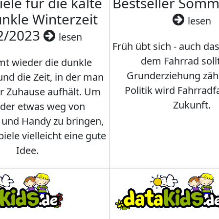
iele für die kalte
Bestseller Som
nkle Winterzeit
lesen
2/2023
lesen
Früh übt sich - auch da
dem Fahrrad soll
t wieder die dunkle
Grunderziehung zähl
und die Zeit, in der man
Politik wird Fahrradf
er Zuhause aufhält. Um
Zukunft.
nder etwas weg von
 und Handy zu bringen,
iele vielleicht eine gute
Idee.