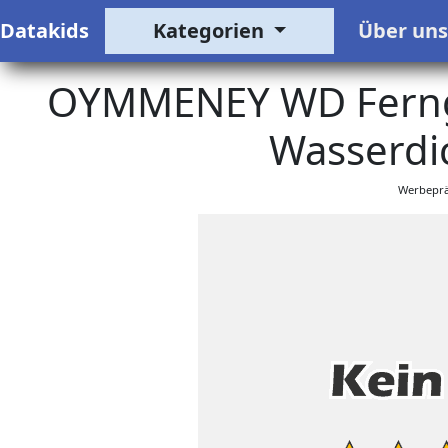
Datakids
Kategorien
Über un
OYMMENEY WD Fernge
Wasserdic
Werbeprä