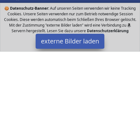
🍪
Datenschutz-Banner:
Auf unseren Seiten verwenden wir keine Tracking
Cookies. Unsere Seiten verwenden nur zum Betrieb notwendige Session
Cookies. Diese werden automatisch beim Schließen Ihres Browser gelöscht.
Mit der Zustimmung "externe Bilder laden" wird eine Verbindung zu
Servern hergestellt. Lesen Sie dazu unsere
Datenschutzerklärung
externe Bilder laden
Peradix
pielen Zelt Das Spielzelt besteht aus Zelt und Tunnel Fügen Sie
einen kleinen Bälle Korb hinzu Bälle im Paket enthalten Die
kombinierte G Peradix
Datakids ist Teilnehmer am Partnerprogramm der
EU S.à r.l.
Dieses Partnerprogramm wurde ins Leben gerufen, um Links auf
externe
Internetseiten platzieren zu können. Die Bertreiber von
Datakids verdienen mit Kostenerstattungen durch
mit. Der
Inhalt der Produktseiten auf Datakids kommt von
Service LLC.