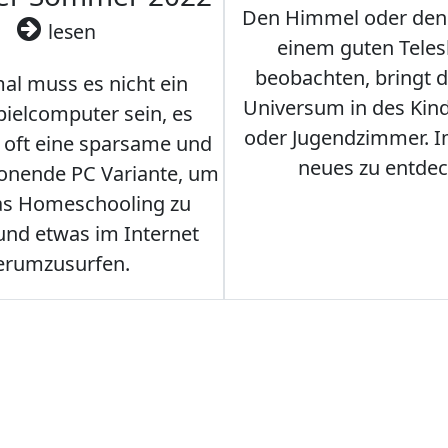
Den Himmel oder den
lesen
einem guten Teles
beobachten, bringt 
l muss es nicht ein
Universum in des Ki
ielcomputer sein, es
oder Jugendzimmer. 
r oft eine sparsame und
neues zu entdec
onende PC Variante, um
as Homeschooling zu
nd etwas im Internet
erumzusurfen.