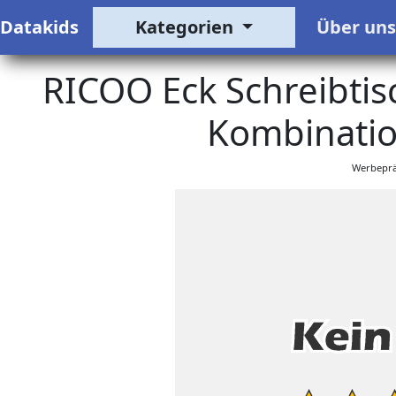
Datakids
Kategorien
Über un
RICOO Eck Schreibtisc
Kombinatio
Werbeprä