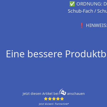
✅ ORDNUNG: Die 
Schub-Fach / Sch
❗ HINWEIS: L
Eine bessere Produktb
Jetzt diesen Artikel bei
anschauen
⭐⭐⭐⭐⭐
Jetzt klicken!- Partnerlink*