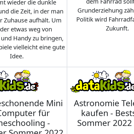
dem Fahrrad soll
t wieder die dunkle
Grunderziehung zähl
und die Zeit, in der man
Politik wird Fahrradf
er Zuhause aufhält. Um
Zukunft.
nder etwas weg von
 und Handy zu bringen,
iele vielleicht eine gute
Idee.
eschonende Mini
Astronomie Te
Computer für
kaufen - Best
eschooling -
Sommer 2022
ler Sommer 2022