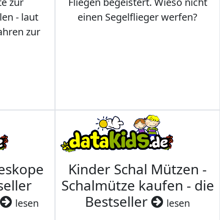
te zur
Fliegen begeistert. Wieso nicht
en - laut
einen Segelflieger werfen?
ahren zur
leskope
Kinder Schal Mützen -
seller
Schalmütze kaufen - die
Bestseller
lesen
lesen