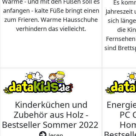
Wärme - und mit den Füßen soll es
Es komm
anfangen - kalte Füße bringt einen
Jahreszeit 
zum Frieren. Warme Hausschuhe
sich läng
verhindern das vielleicht.
die Ki
Fernsehen
sind Brettsp
Kinderküchen und
Energi
Zubehör aus Holz -
PC 
Bestseller Sommer 2022
Hom
Bestsel
lesen