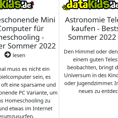
eschonende Mini
Astronomie Te
Computer für
kaufen - Best
eschooling -
Sommer 2022
ler Sommer 2022
Den Himmel oder den
lesen
einem guten Teles
beobachten, bringt 
l muss es nicht ein
Universum in des Ki
ielcomputer sein, es
oder Jugendzimmer. 
r oft eine sparsame und
neues zu entdec
onende PC Variante, um
as Homeschooling zu
nd etwas im Internet
erumzusurfen.