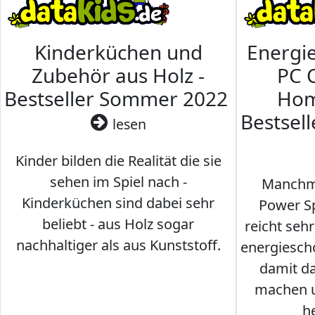
Kinderküchen und
Energi
Zubehör aus Holz -
PC 
Bestseller Sommer 2022
Hom
Bestsel
lesen
Kinder bilden die Realität die sie
sehen im Spiel nach -
Manchma
Kinderküchen sind dabei sehr
Power Sp
beliebt - aus Holz sogar
reicht seh
nachhaltiger als aus Kunststoff.
energiesch
damit d
machen u
h