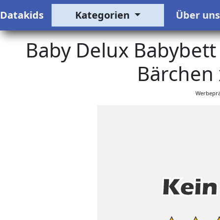
Datakids
Kategorien
Über un
Baby Delux Babybett 
Bärchen 
Werbeprä