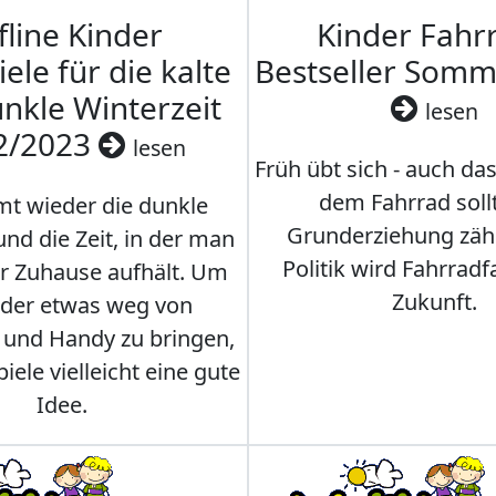
fline Kinder
Kinder Fahrr
iele für die kalte
Bestseller Som
nkle Winterzeit
lesen
2/2023
lesen
Früh übt sich - auch da
dem Fahrrad soll
t wieder die dunkle
Grunderziehung zähl
und die Zeit, in der man
Politik wird Fahrradf
er Zuhause aufhält. Um
Zukunft.
nder etwas weg von
 und Handy zu bringen,
iele vielleicht eine gute
Idee.