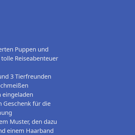
ierten Puppen und
h tolle Reiseabenteuer
 und 3 Tierfreunden
 schmeißen
h eingeladen
n Geschenk für die
mmung
chem Muster, den dazu
und einem Haarband