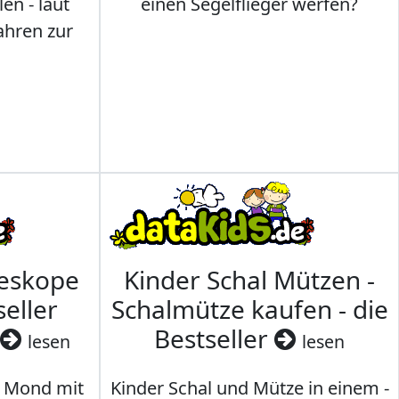
en - laut
einen Segelflieger werfen?
ahren zur
leskope
Kinder Schal Mützen -
seller
Schalmütze kaufen - die
Bestseller
lesen
lesen
 Mond mit
Kinder Schal und Mütze in einem -