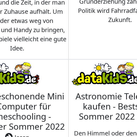
Grunderziehung zähl
und die Zeit, in der man
Politik wird Fahrradf
er Zuhause aufhält. Um
Zukunft.
nder etwas weg von
 und Handy zu bringen,
iele vielleicht eine gute
Idee.
eschonende Mini
Astronomie Te
Computer für
kaufen - Best
eschooling -
Sommer 2022
ler Sommer 2022
Den Himmel oder den