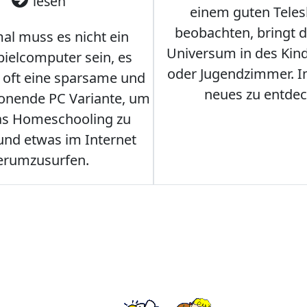
lesen
einem guten Teles
beobachten, bringt 
l muss es nicht ein
Universum in des Ki
ielcomputer sein, es
oder Jugendzimmer. 
r oft eine sparsame und
neues zu entdec
onende PC Variante, um
as Homeschooling zu
nd etwas im Internet
erumzusurfen.