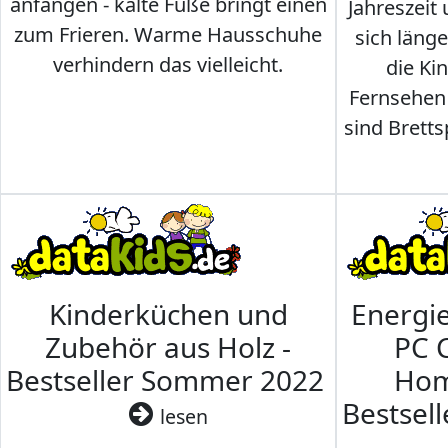
anfangen - kalte Füße bringt einen
Jahreszeit 
zum Frieren. Warme Hausschuhe
sich läng
verhindern das vielleicht.
die Ki
Fernsehen
sind Brettsp
Kinderküchen und
Energi
Zubehör aus Holz -
PC 
Bestseller Sommer 2022
Hom
Bestsel
lesen