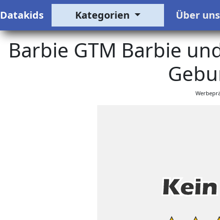
Datakids
Kategorien
Über un
Barbie GTM Barbie und
Gebur
Werbeprä