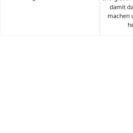
damit d
machen u
h