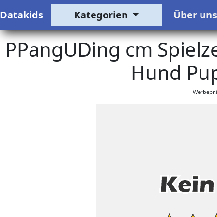
Datakids
Kategorien
Über un
PPangUDing cm Spielze
Hund Pup
Werbeprä