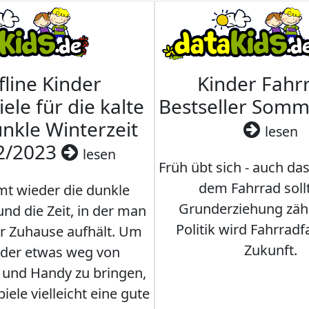
fline Kinder
Kinder Fahrr
iele für die kalte
Bestseller Som
nkle Winterzeit
lesen
2/2023
lesen
Früh übt sich - auch da
dem Fahrrad soll
t wieder die dunkle
Grunderziehung zähl
und die Zeit, in der man
Politik wird Fahrradf
er Zuhause aufhält. Um
Zukunft.
nder etwas weg von
 und Handy zu bringen,
iele vielleicht eine gute