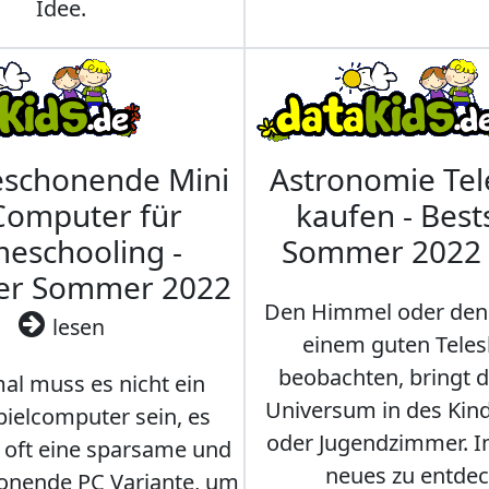
Idee.
eschonende Mini
Astronomie Te
Computer für
kaufen - Best
eschooling -
Sommer 2022
ler Sommer 2022
Den Himmel oder den
lesen
einem guten Teles
beobachten, bringt 
l muss es nicht ein
Universum in des Ki
ielcomputer sein, es
oder Jugendzimmer. 
r oft eine sparsame und
neues zu entdec
onende PC Variante, um