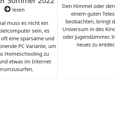
ler Sommer 2022
Den Himmel oder den
lesen
einem guten Teles
beobachten, bringt 
l muss es nicht ein
Universum in des Ki
ielcomputer sein, es
oder Jugendzimmer. 
r oft eine sparsame und
neues zu entdec
onende PC Variante, um
as Homeschooling zu
nd etwas im Internet
erumzusurfen.