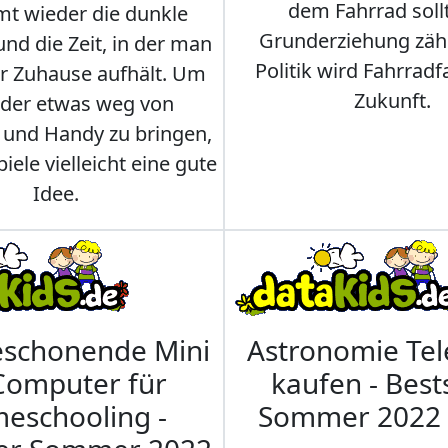
dem Fahrrad soll
t wieder die dunkle
Grunderziehung zähl
und die Zeit, in der man
Politik wird Fahrradf
er Zuhause aufhält. Um
Zukunft.
nder etwas weg von
 und Handy zu bringen,
iele vielleicht eine gute
Idee.
eschonende Mini
Astronomie Te
Computer für
kaufen - Best
eschooling -
Sommer 2022