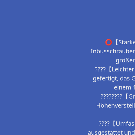
⭕【Stärker
Inbusschrauben
größer
????【Leichter
gefertigt, das 
einem 
????‍????【G
Höhenverstell
????【Umfasse
ausgestattet und