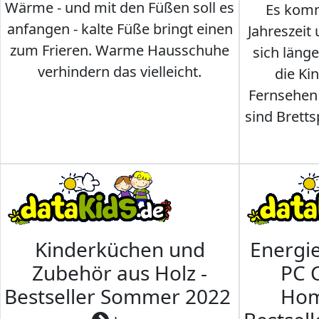
Wärme - und mit den Füßen soll es
Es komm
anfangen - kalte Füße bringt einen
Jahreszeit 
zum Frieren. Warme Hausschuhe
sich läng
verhindern das vielleicht.
die Ki
Fernsehen
sind Brettsp
Kinderküchen und
Energi
Zubehör aus Holz -
PC 
Bestseller Sommer 2022
Hom