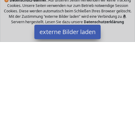
🍪
Datenschutz-Banner:
Auf unseren Seiten verwenden wir keine Tracking
Cookies. Unsere Seiten verwenden nur zum Betrieb notwendige Session
Cookies. Diese werden automatisch beim Schließen Ihres Browser gelöscht.
Mit der Zustimmung "externe Bilder laden" wird eine Verbindung zu
Servern hergestellt. Lesen Sie dazu unsere
Datenschutzerklärung
externe Bilder laden
YUWEX
Textilien cm blau grün rot Die Puppe besteht aus hochwertigem
Plüsch und Baumwolloberflächenmaterial innen mit Baumwolle
gefüllt weich und angenehm a YUWEX
Datakids ist Teilnehmer am Partnerprogramm der
EU S.à r.l.
Dieses Partnerprogramm wurde ins Leben gerufen, um Links auf
externe
Internetseiten platzieren zu können. Die Bertreiber von
Datakids verdienen mit Kostenerstattungen durch
mit. Der
Inhalt der Produktseiten auf Datakids kommt von
Service LLC.
Der Inhalt wird wie übertragen und ohne Veränderung
wiedergegeben. Der Inhalt kann sich jederzeit ändern.