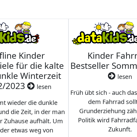
fline Kinder
Kinder Fahrr
iele für die kalte
Bestseller Som
nkle Winterzeit
lesen
2/2023
lesen
Früh übt sich - auch da
dem Fahrrad soll
t wieder die dunkle
Grunderziehung zähl
und die Zeit, in der man
Politik wird Fahrradf
er Zuhause aufhält. Um
Zukunft.
nder etwas weg von