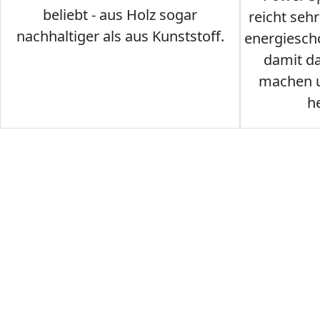
beliebt - aus Holz sogar
reicht seh
nachhaltiger als aus Kunststoff.
energiesch
damit d
machen u
h