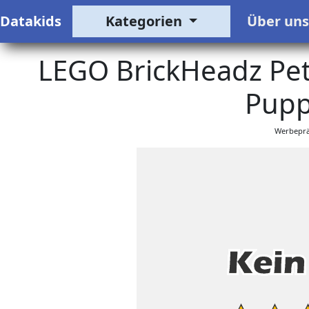
Datakids
Kategorien
Über un
LEGO BrickHeadz Pet
Pupp
Werbeprä