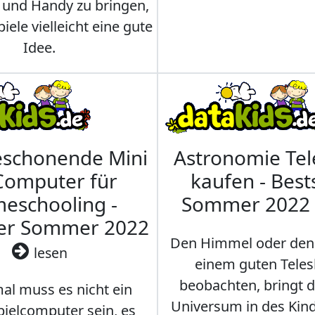
 und Handy zu bringen,
iele vielleicht eine gute
Idee.
eschonende Mini
Astronomie Te
Computer für
kaufen - Best
eschooling -
Sommer 2022
ler Sommer 2022
Den Himmel oder den
lesen
einem guten Teles
beobachten, bringt 
l muss es nicht ein
Universum in des Ki
ielcomputer sein, es