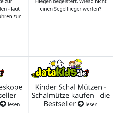
te zur
Fliegen begeistert. Wieso nicht
en - laut
einen Segelflieger werfen?
ahren zur
leskope
Kinder Schal Mützen -
seller
Schalmütze kaufen - die
Bestseller
lesen
lesen