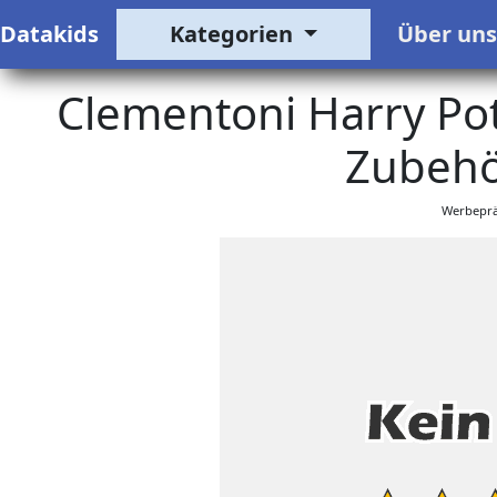
Datakids
Kategorien
Über un
Clementoni Harry Pot
Zubehör
Werbeprä