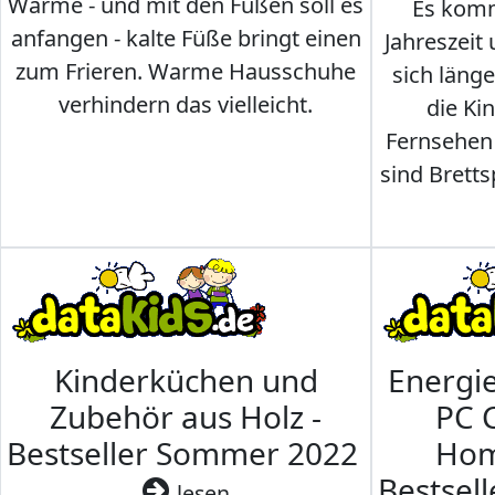
Wärme - und mit den Füßen soll es
Es komm
anfangen - kalte Füße bringt einen
Jahreszeit 
zum Frieren. Warme Hausschuhe
sich läng
verhindern das vielleicht.
die Ki
Fernsehen
sind Brettsp
Kinderküchen und
Energi
Zubehör aus Holz -
PC 
Bestseller Sommer 2022
Hom
Bestsel
lesen