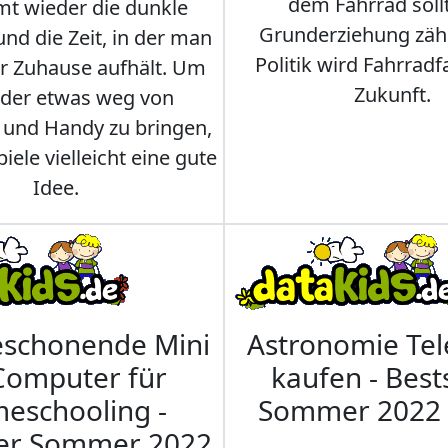
dem Fahrrad soll
t wieder die dunkle
Grunderziehung zähl
und die Zeit, in der man
Politik wird Fahrradf
er Zuhause aufhält. Um
Zukunft.
nder etwas weg von
 und Handy zu bringen,
iele vielleicht eine gute
Idee.
eschonende Mini
Astronomie Te
Computer für
kaufen - Best
eschooling -
Sommer 2022
ler Sommer 2022