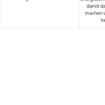
damit d
machen u
h