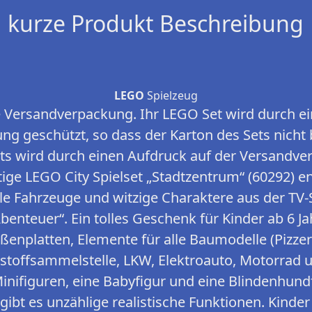
kurze Produkt Beschreibung
LEGO
Spielzeug
 Versandverpackung. Ihr LEGO Set wird durch ei
g geschützt, so dass der Karton des Sets nicht 
ets wird durch einen Aufdruck auf der Versandve
ge LEGO City Spielset „Stadtzentrum“ (60292) ent
e Fahrzeuge und witzige Charaktere aus der TV-S
benteuer“. Ein tolles Geschenk für Kinder ab 6 Ja
ßenplatten, Elemente für alle Baumodelle (Pizze
tstoffsammelstelle, LKW, Elektroauto, Motorrad 
inifiguren, eine Babyfigur und eine Blindenhundf
ibt es unzählige realistische Funktionen. Kinde