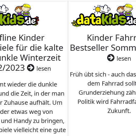
fline Kinder
Kinder Fahrr
iele für die kalte
Bestseller Som
nkle Winterzeit
lesen
2/2023
lesen
Früh übt sich - auch da
dem Fahrrad soll
t wieder die dunkle
Grunderziehung zähl
und die Zeit, in der man
Politik wird Fahrradf
er Zuhause aufhält. Um
Zukunft.
nder etwas weg von
 und Handy zu bringen,
iele vielleicht eine gute