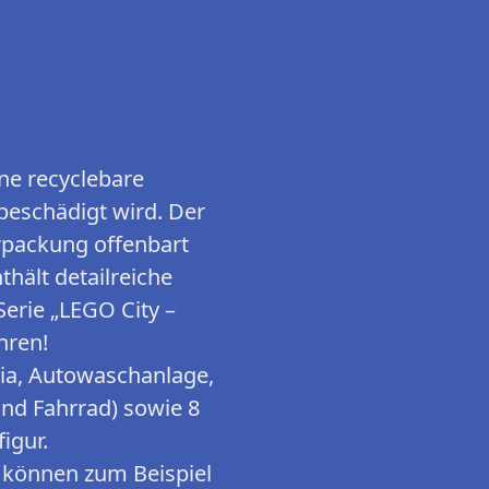
ne recyclebare
beschädigt wird. Der
rpackung offenbart
hält detailreiche
erie „LEGO City –
hren!
ria, Autowaschanlage,
und Fahrrad) sowie 8
igur.
r können zum Beispiel