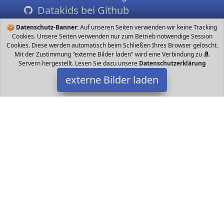
Datakids bei Github
🍪
Datenschutz-Banner:
Auf unseren Seiten verwenden wir keine Tracking
Cookies. Unsere Seiten verwenden nur zum Betrieb notwendige Session
Cookies. Diese werden automatisch beim Schließen Ihres Browser gelöscht.
Mit der Zustimmung "externe Bilder laden" wird eine Verbindung zu
Servern hergestellt. Lesen Sie dazu unsere
Datenschutzerklärung
externe Bilder laden
LEGO
Sammelfigur Minifigur Wintersoldat Komplett mit Zubehör wie
abgebildet In versiegelter Originalverpackung Kleines
Sammlerstück nicht unbedingt als LEGO
Datakids ist Teilnehmer am Partnerprogramm der
EU S.à r.l.
Dieses Partnerprogramm wurde ins Leben gerufen, um Links auf
externe
Internetseiten platzieren zu können. Die Bertreiber von
Datakids verdienen mit Kostenerstattungen durch
mit. Der