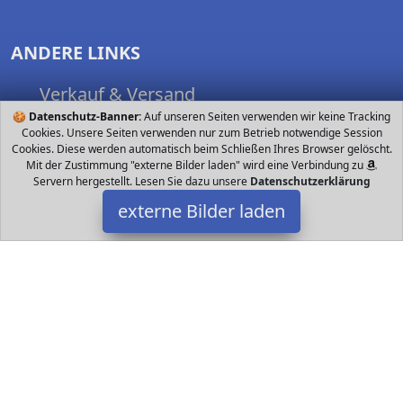
ANDERE LINKS
Verkauf & Versand
🍪
Datenschutz-Banner:
Nutzungsbedingungen
Auf unseren Seiten verwenden wir keine Tracking
Cookies. Unsere Seiten verwenden nur zum Betrieb notwendige Session
Spielsachen finden
Cookies. Diese werden automatisch beim Schließen Ihres Browser gelöscht.
Mit der Zustimmung "externe Bilder laden" wird eine Verbindung zu
Servern hergestellt. Lesen Sie dazu unsere
Datenschutzerklärung
externe Bilder laden
FOLLOW US
Datakids bei Facebook
Datakids bei Instagram
Datakids bei Github