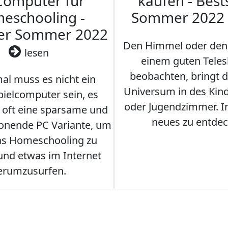
Computer für
kaufen - Best
eschooling -
Sommer 2022
ler Sommer 2022
Den Himmel oder den
lesen
einem guten Teles
beobachten, bringt 
l muss es nicht ein
Universum in des Ki
ielcomputer sein, es
oder Jugendzimmer. 
r oft eine sparsame und
neues zu entdec
onende PC Variante, um
as Homeschooling zu
nd etwas im Internet
erumzusurfen.