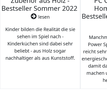
Zubehör aus Holz -
PC 
Bestseller Sommer 2022
Hom
Bestsel
lesen
Kinder bilden die Realität die sie
sehen im Spiel nach -
Manchma
Kinderküchen sind dabei sehr
Power Sp
beliebt - aus Holz sogar
reicht seh
nachhaltiger als aus Kunststoff.
energiesch
damit d
machen u
h