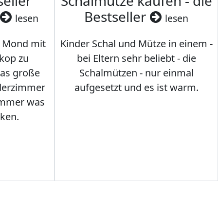
seller
Schalmütze kaufen - die
Bestseller
lesen
lesen
 Mond mit
Kinder Schal und Mütze in einem -
kop zu
bei Eltern sehr beliebt - die
das große
Schalmützen - nur einmal
nderzimmer
aufgesetzt und es ist warm.
Immer was
ken.