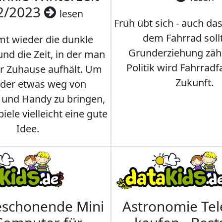
2/2023
lesen
Früh übt sich - auch da
dem Fahrrad soll
t wieder die dunkle
Grunderziehung zähl
und die Zeit, in der man
Politik wird Fahrradf
er Zuhause aufhält. Um
Zukunft.
nder etwas weg von
 und Handy zu bringen,
iele vielleicht eine gute
Idee.
eschonende Mini
Astronomie Te