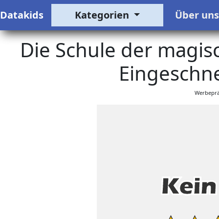
Datakids
Kategorien
Über un
Die Schule der magisc
Eingeschne
Werbeprä