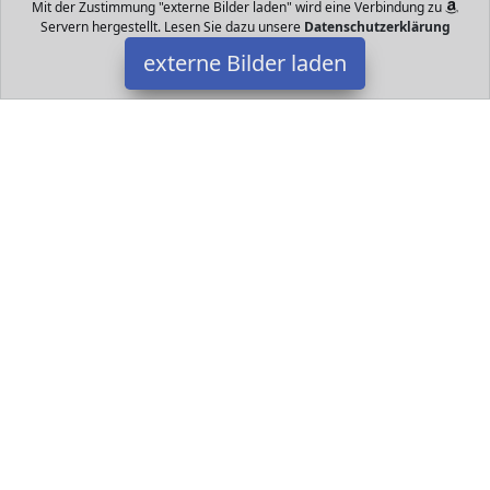
Mit der Zustimmung "externe Bilder laden" wird eine Verbindung zu
Servern hergestellt. Lesen Sie dazu unsere
Datenschutzerklärung
externe Bilder laden
Ökotopia
Datakids - Spielzeug - Spielsachen - alles für Ihr Kind und Baby.
Hier finden Sie ganz bestimmt das nächste Geschenk für das Kind
und Jugendlichen.
Datakids ist Teilnehmer am Partnerprogramm der
EU S.à r.l.
Dieses Partnerprogramm wurde ins Leben gerufen, um Links auf
externe
Internetseiten platzieren zu können. Die Bertreiber von
Datakids verdienen mit Kostenerstattungen durch
mit. Der
Inhalt der Produktseiten auf Datakids kommt von
Service LLC.
Der Inhalt wird wie übertragen und ohne Veränderung
wiedergegeben. Der Inhalt kann sich jederzeit ändern.