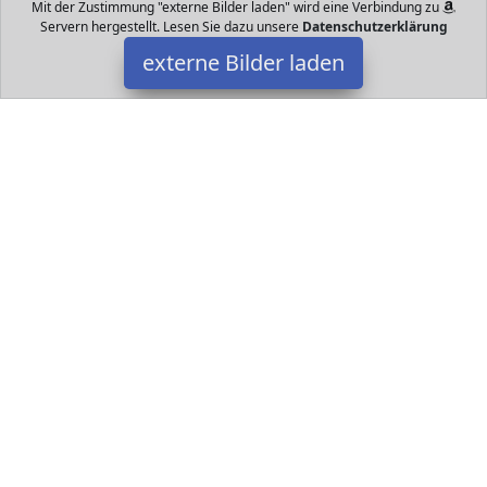
Mit der Zustimmung "externe Bilder laden" wird eine Verbindung zu
Servern hergestellt. Lesen Sie dazu unsere
Datenschutzerklärung
externe Bilder laden
MindDrops Verlag
Datakids - Spielzeug - Spielsachen - alles für Ihr Kind und Baby.
Hier finden Sie ganz bestimmt das nächste Geschenk für das Kind
und Jugendlichen.
Datakids ist Teilnehmer am Partnerprogramm der
EU S.à r.l.
Dieses Partnerprogramm wurde ins Leben gerufen, um Links auf
externe
Internetseiten platzieren zu können. Die Bertreiber von
Datakids verdienen mit Kostenerstattungen durch
mit. Der
Inhalt der Produktseiten auf Datakids kommt von
Service LLC.
Der Inhalt wird wie übertragen und ohne Veränderung
wiedergegeben. Der Inhalt kann sich jederzeit ändern.