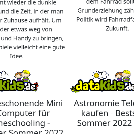
dem Fahrrad soll
t wieder die dunkle
Grunderziehung zähl
und die Zeit, in der man
Politik wird Fahrradf
er Zuhause aufhält. Um
Zukunft.
nder etwas weg von
 und Handy zu bringen,
iele vielleicht eine gute
Idee.
eschonende Mini
Astronomie Te
Computer für
kaufen - Best
eschooling -
Sommer 2022
ler Sommer 2022