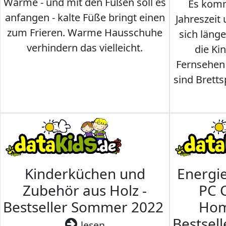
Wärme - und mit den Füßen soll es
Es komm
anfangen - kalte Füße bringt einen
Jahreszeit 
zum Frieren. Warme Hausschuhe
sich läng
verhindern das vielleicht.
die Ki
Fernsehen
sind Brettsp
Kinderküchen und
Energi
Zubehör aus Holz -
PC 
Bestseller Sommer 2022
Hom
Bestsel
lesen