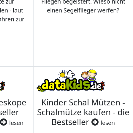
te zur
Fliegen begeistert. Wieso nicht
en - laut
einen Segelflieger werfen?
ahren zur
leskope
Kinder Schal Mützen -
seller
Schalmütze kaufen - die
Bestseller
lesen
lesen