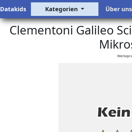
Datakids
Kategorien
Über un
Clementoni Galileo Sc
Mikro
Werbeprä