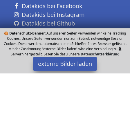
Datakids bei Facebook
Datakids bei Instagram
Datakids bei Github
🍪
Datenschutz-Banner:
Auf unseren Seiten verwenden wir keine Tracking
Cookies. Unsere Seiten verwenden nur zum Betrieb notwendige Session
Cookies. Diese werden automatisch beim Schließen Ihres Browser gelöscht.
Mit der Zustimmung "externe Bilder laden" wird eine Verbindung zu
Servern hergestellt. Lesen Sie dazu unsere
Datenschutzerklärung
externe Bilder laden
Goki
Spielzeug n die Puppenwelt und sind neben den Biegepuppen
Schlüsselfiguren für ein aktives Rollenspiel Mit den Puppen kann
Ihr Kind kleine Erlebnisse spieleri Goki
Datakids ist Teilnehmer am Partnerprogramm der
EU S.à r.l.