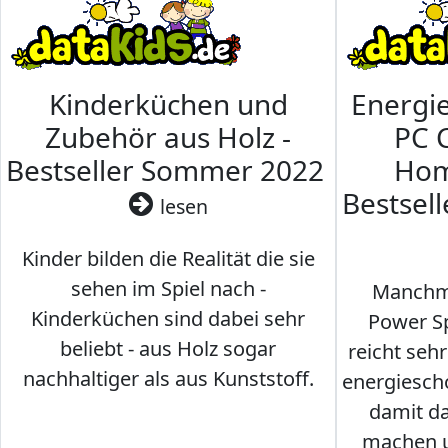
Kinderküchen und
Energi
Zubehör aus Holz -
PC 
Bestseller Sommer 2022
Hom
Bestsel
lesen
Kinder bilden die Realität die sie
sehen im Spiel nach -
Manchma
Kinderküchen sind dabei sehr
Power Sp
beliebt - aus Holz sogar
reicht seh
nachhaltiger als aus Kunststoff.
energiesch
damit d
machen u