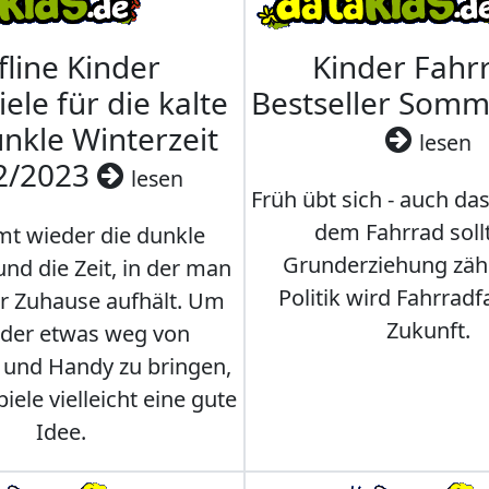
fline Kinder
Kinder Fahrr
iele für die kalte
Bestseller Som
nkle Winterzeit
lesen
2/2023
lesen
Früh übt sich - auch da
dem Fahrrad soll
t wieder die dunkle
Grunderziehung zähl
und die Zeit, in der man
Politik wird Fahrradf
er Zuhause aufhält. Um
Zukunft.
nder etwas weg von
 und Handy zu bringen,
iele vielleicht eine gute
Idee.