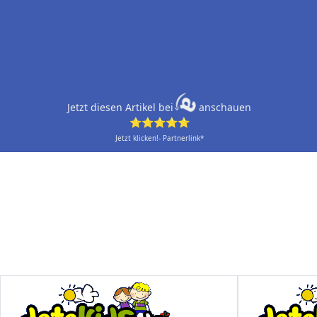
Jetzt diesen Artikel bei
anschauen
⭐⭐⭐⭐⭐
Jetzt klicken!- Partnerlink*