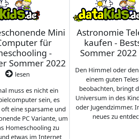
eschonende Mini
Astronomie Te
Computer für
kaufen - Best
eschooling -
Sommer 2022
ler Sommer 2022
Den Himmel oder den
lesen
einem guten Teles
beobachten, bringt 
l muss es nicht ein
Universum in des Ki
ielcomputer sein, es
oder Jugendzimmer. 
r oft eine sparsame und
neues zu entdec
onende PC Variante, um
as Homeschooling zu
nd etwas im Internet