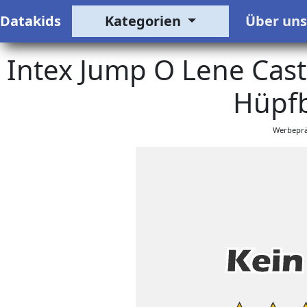
Datakids
Kategorien
Über un
Intex Jump O Lene Cast
Hüpfb
Werbeprä