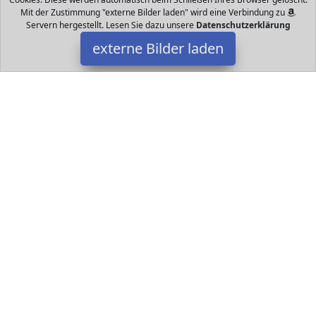
Mit der Zustimmung "externe Bilder laden" wird eine Verbindung zu
Servern hergestellt. Lesen Sie dazu unsere
Datenschutzerklärung
externe Bilder laden
Gartenpirat
Spielzeug tterwand Reckstange Kletternetz Kletterknotenseil
Leiter und Strickleiter von Gartenpirat Gartenpirat
Datakids ist Teilnehmer am Partnerprogramm der
EU S.à r.l.
Dieses Partnerprogramm wurde ins Leben gerufen, um Links auf
externe
Internetseiten platzieren zu können. Die Bertreiber von
Datakids verdienen mit Kostenerstattungen durch
mit. Der
Inhalt der Produktseiten auf Datakids kommt von
Service LLC.
Der Inhalt wird wie übertragen und ohne Veränderung
wiedergegeben. Der Inhalt kann sich jederzeit ändern.