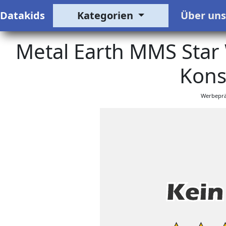
Datakids
Kategorien
Über un
Metal Earth MMS Star 
Kons
Werbeprä