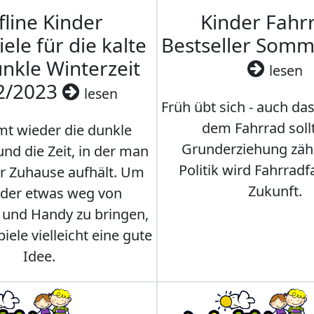
fline Kinder
Kinder Fahrr
iele für die kalte
Bestseller Som
nkle Winterzeit
lesen
2/2023
lesen
Früh übt sich - auch da
dem Fahrrad soll
t wieder die dunkle
Grunderziehung zähl
und die Zeit, in der man
Politik wird Fahrradf
er Zuhause aufhält. Um
Zukunft.
nder etwas weg von
 und Handy zu bringen,
iele vielleicht eine gute
Idee.