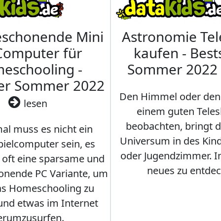
eschonende Mini
Astronomie Te
Computer für
kaufen - Best
eschooling -
Sommer 2022
ler Sommer 2022
Den Himmel oder den
lesen
einem guten Teles
beobachten, bringt 
l muss es nicht ein
Universum in des Ki
ielcomputer sein, es
oder Jugendzimmer. 
r oft eine sparsame und
neues zu entdec
onende PC Variante, um
as Homeschooling zu
nd etwas im Internet
erumzusurfen.