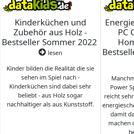
Kinderküchen und
Energi
Zubehör aus Holz -
PC 
Bestseller Sommer 2022
Hom
Bestsel
lesen
Kinder bilden die Realität die sie
sehen im Spiel nach -
Manchma
Kinderküchen sind dabei sehr
Power Sp
beliebt - aus Holz sogar
reicht seh
nachhaltiger als aus Kunststoff.
energiesch
damit d
machen u
h