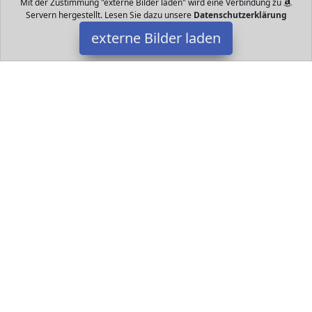
Mit der Zustimmung "externe Bilder laden" wird eine Verbindung zu
Servern hergestellt. Lesen Sie dazu unsere
Datenschutzerklärung
externe Bilder laden
cubix
Spielzeug ichterkette in Stück baue Arten von Flugzeugen
Produkte mit den bekanntesten Marken konstruktives Bauen cubix
Datakids ist Teilnehmer am Partnerprogramm der
EU S.à r.l.
Dieses Partnerprogramm wurde ins Leben gerufen, um Links auf
externe
Internetseiten platzieren zu können. Die Bertreiber von
Datakids verdienen mit Kostenerstattungen durch
mit. Der
Inhalt der Produktseiten auf Datakids kommt von
Service LLC.
Der Inhalt wird wie übertragen und ohne Veränderung
wiedergegeben. Der Inhalt kann sich jederzeit ändern.