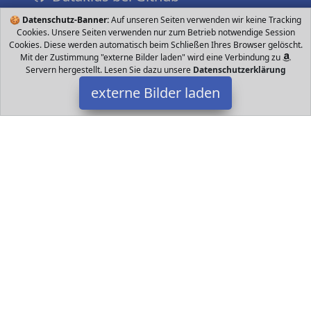
🍪
Datenschutz-Banner:
Auf unseren Seiten verwenden wir keine Tracking
Cookies. Unsere Seiten verwenden nur zum Betrieb notwendige Session
Cookies. Diese werden automatisch beim Schließen Ihres Browser gelöscht.
Mit der Zustimmung "externe Bilder laden" wird eine Verbindung zu
Servern hergestellt. Lesen Sie dazu unsere
Datenschutzerklärung
externe Bilder laden
PINOLINO
Babyartikel diversen Kugeln Ringen Halbkugeln einem Glückspilz
seitlich und von oben hängend zur Spiel und Greifanimation aus
massivem Ahorn klar und bunt PINOLINO
Datakids ist Teilnehmer am Partnerprogramm der
EU S.à r.l.
Dieses Partnerprogramm wurde ins Leben gerufen, um Links auf
externe
Internetseiten platzieren zu können. Die Bertreiber von
Datakids verdienen mit Kostenerstattungen durch
mit. Der
Inhalt der Produktseiten auf Datakids kommt von
Service LLC.