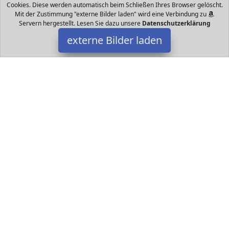
Cookies. Diese werden automatisch beim Schließen Ihres Browser gelöscht.
Mit der Zustimmung "externe Bilder laden" wird eine Verbindung zu
Servern hergestellt. Lesen Sie dazu unsere
Datenschutzerklärung
externe Bilder laden
Datakids
Spielzeug t verschiedenen Verschlüssen an der Kleidung die Füße
knistern und quietschen beim Drücken ca x x
Datakids ist Teilnehmer am Partnerprogramm der
EU S.à r.l.
Dieses Partnerprogramm wurde ins Leben gerufen, um Links auf
externe
Internetseiten platzieren zu können. Die Bertreiber von
Datakids verdienen mit Kostenerstattungen durch
mit. Der
Inhalt der Produktseiten auf Datakids kommt von
Service LLC.
Der Inhalt wird wie übertragen und ohne Veränderung
wiedergegeben. Der Inhalt kann sich jederzeit ändern.