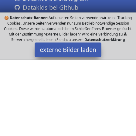
Datakids bei Github
🍪
Datenschutz-Banner:
Auf unseren Seiten verwenden wir keine Tracking
Cookies. Unsere Seiten verwenden nur zum Betrieb notwendige Session
Cookies. Diese werden automatisch beim Schließen Ihres Browser gelöscht.
Mit der Zustimmung "externe Bilder laden" wird eine Verbindung zu
Servern hergestellt. Lesen Sie dazu unsere
Datenschutzerklärung
externe Bilder laden
Morphsuits
Spielzeug ES MARVEL KOSTÜM Deadpool Kostüm es war noch nie
so einfach Superheld zu sein IDEAL FÜR TREFFEN MIT EINEM PULK
IHRER SUPERHELDENFREUNDE Dieses Morphsuits
Datakids ist Teilnehmer am Partnerprogramm der
EU S.à r.l.
Dieses Partnerprogramm wurde ins Leben gerufen, um Links auf
externe
Internetseiten platzieren zu können. Die Bertreiber von
Datakids verdienen mit Kostenerstattungen durch
mit. Der