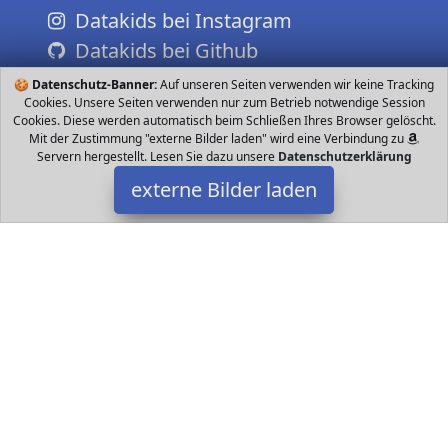
Datakids bei Instagram
Datakids bei Github
🍪
Datenschutz-Banner:
Auf unseren Seiten verwenden wir keine Tracking
Cookies. Unsere Seiten verwenden nur zum Betrieb notwendige Session
Cookies. Diese werden automatisch beim Schließen Ihres Browser gelöscht.
Mit der Zustimmung "externe Bilder laden" wird eine Verbindung zu
Servern hergestellt. Lesen Sie dazu unsere
Datenschutzerklärung
externe Bilder laden
Mickey Mouse
Spielzeug ttes Party Set Inhalt Kunststoff Becher ml Papier Teller
cm Enthält alles was für eine Party mit Gästen benötigt wird Enthä
Mickey Mouse
Datakids ist Teilnehmer am Partnerprogramm der
EU S.à r.l.
Dieses Partnerprogramm wurde ins Leben gerufen, um Links auf
externe
Internetseiten platzieren zu können. Die Bertreiber von