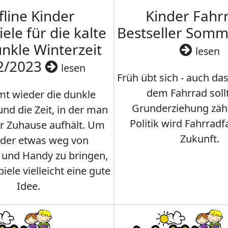
fline Kinder
Kinder Fahrr
iele für die kalte
Bestseller Som
nkle Winterzeit
lesen
2/2023
lesen
Früh übt sich - auch da
dem Fahrrad soll
t wieder die dunkle
Grunderziehung zähl
und die Zeit, in der man
Politik wird Fahrradf
er Zuhause aufhält. Um
Zukunft.
nder etwas weg von
 und Handy zu bringen,
iele vielleicht eine gute
Idee.