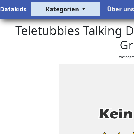
Datakids
Kategorien
Über un
Teletubbies Talking D
Gr
Werbeprä