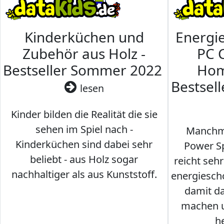
Kinderküchen und
Energi
Zubehör aus Holz -
PC 
Bestseller Sommer 2022
Hom
Bestsel
lesen
Kinder bilden die Realität die sie
sehen im Spiel nach -
Manchma
Kinderküchen sind dabei sehr
Power Sp
beliebt - aus Holz sogar
reicht seh
nachhaltiger als aus Kunststoff.
energiesch
damit d
machen u
h