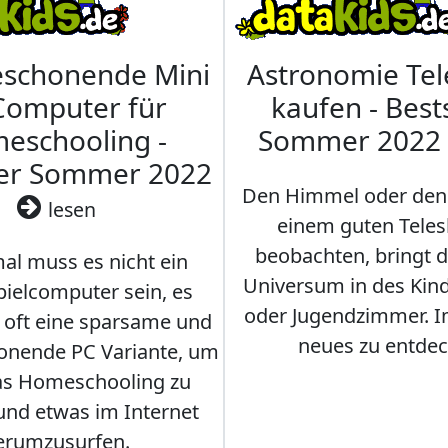
eschonende Mini
Astronomie Te
Computer für
kaufen - Best
eschooling -
Sommer 2022
ler Sommer 2022
Den Himmel oder den
lesen
einem guten Teles
beobachten, bringt 
l muss es nicht ein
Universum in des Ki
ielcomputer sein, es
oder Jugendzimmer. 
r oft eine sparsame und
neues zu entdec
onende PC Variante, um
as Homeschooling zu
nd etwas im Internet
erumzusurfen.