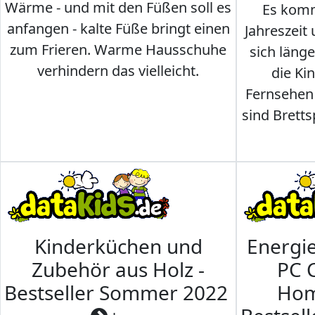
Wärme - und mit den Füßen soll es
Es komm
anfangen - kalte Füße bringt einen
Jahreszeit 
zum Frieren. Warme Hausschuhe
sich läng
verhindern das vielleicht.
die Ki
Fernsehen
sind Brettsp
Kinderküchen und
Energi
Zubehör aus Holz -
PC 
Bestseller Sommer 2022
Hom