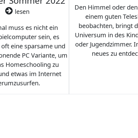
ler Sommer 2022
Den Himmel oder den
lesen
einem guten Teles
beobachten, bringt 
l muss es nicht ein
Universum in des Ki
ielcomputer sein, es
oder Jugendzimmer. 
r oft eine sparsame und
neues zu entdec
onende PC Variante, um
as Homeschooling zu
nd etwas im Internet
erumzusurfen.