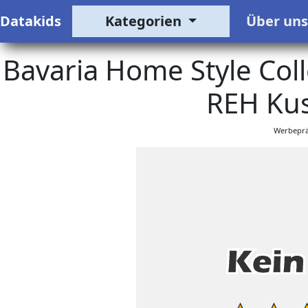
Datakids
Kategorien
Über un
Bavaria Home Style Colle
REH Kus
Werbeprä