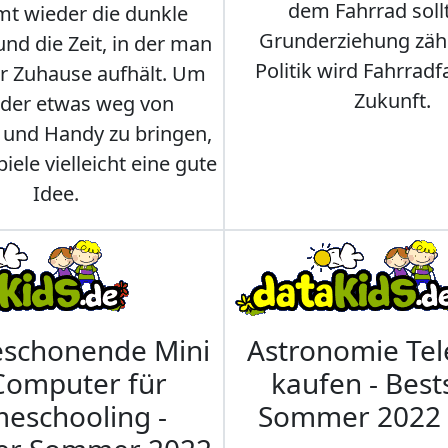
dem Fahrrad soll
t wieder die dunkle
Grunderziehung zähl
und die Zeit, in der man
Politik wird Fahrradf
er Zuhause aufhält. Um
Zukunft.
nder etwas weg von
 und Handy zu bringen,
iele vielleicht eine gute
Idee.
eschonende Mini
Astronomie Te
Computer für
kaufen - Best
eschooling -
Sommer 2022